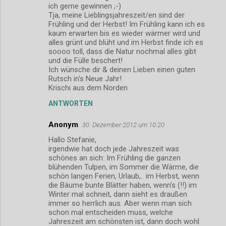
ich gerne gewinnen ;-)
Tja, meine Lieblingsjahreszeit/en sind der
Frühling und der Herbst! Im Frühling kann ich es
kaum erwarten bis es wieder wärmer wird und
alles grünt und blüht und im Herbst finde ich es
soooo toll, dass die Natur nochmal alles gibt
und die Fülle beschert!
Ich wünsche dir & deinen Lieben einen guten
Rutsch in's Neue Jahr!
Krischi aus dem Norden
ANTWORTEN
Anonym
30. Dezember 2012 um 10:20
Hallo Stefanie,
irgendwie hat doch jede Jahreszeit was
schönes an sich: Im Frühling die ganzen
blühenden Tulpen, im Sommer die Wärme, die
schön langen Ferien, Urlaub,.. im Herbst, wenn
die Bäume bunte Blätter haben, wenn's (!!) im
Winter mal schneit, dann sieht es draußen
immer so herrlich aus. Aber wenn man sich
schon mal entscheiden muss, welche
Jahreszeit am schönsten ist, dann doch wohl