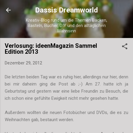
Direkt zum Hauptbereich
Dassis Dreamworld
Kreativ-Blog rund um die Themen Backen,
Basteln, Bücher, DIY und den alltäglichen
Wahnsinn
Verlosung: ideenMagazin Sammel
Edition 2013
Dezember 29, 2012
Die letzten beiden Tag war es ruhig hier, allerdings nur hier, denn
bei mir daheim ging die Post ab ;-) Am 27. hatte ich ja
Geburtstag und gestern war eine liebe Freundin zu Besuch, die
ich schon eine gefühlte Ewigkeit nicht mehr gesehen hatte.
Außerdem wollten die neuen Fotobücher und DVDs, die es zu
Weihnachten gab, bestaunt werden.