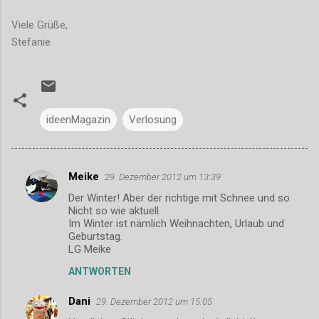
Viele Grüße,
Stefanie
ideenMagazin
Verlosung
Meike
29. Dezember 2012 um 13:39
K
Der Winter! Aber der richtige mit Schnee und so.
o
Nicht so wie aktuell.
m
Im Winter ist nämlich Weihnachten, Urlaub und
Geburtstag.
m
LG Meike
e
ANTWORTEN
n
Dani
29. Dezember 2012 um 15:05
t