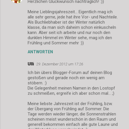
Herzlichen Glückwunsch nachträglich! :))
a
r
Meine Lieblingsjahreszeit... Eigentlich mag ich
alle sehr gerne, jede hat ihre Vor- und Nachteile.
e
Als Buchliebhaber ist der Winter natürlich
klasse, da man sich daheim schon einkuscheln
kann. Aber seit ich arbeite und nur noch den
dunklen Himmel im Winter sehe, mag ich den
Frühling und Sommer mehr :))
ANTWORTEN
Ulli
29. Dezember 2012 um 17:26
Ich bin übers Blogger-Forum auf deinen Blog
gestoßen und gerade noch ein wenig am
stöbern. :)
Die Gelegenheit meinen Namen in den Lostopf
zu schmeißen, ergreife ich aber schon mal... ;)
Meine liebste Jahreszeit ist der Frühling, bzw.
der Übergang von Frühling auf Sommer. Die
Tage werden wieder länger, die Sonnenstrahlen
scheinen meist wunderschön in den Raum und
generell bekommen einfach alle gute Laune und