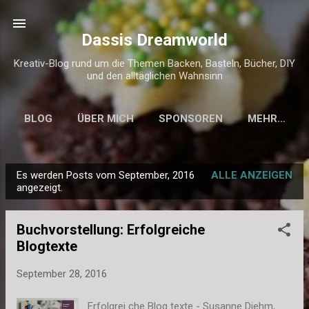
Direkt zum Hauptbereich
Dassis Dreamworld
Kreativ-Blog rund um die Themen Backen, Basteln, Bücher, DIY
und den alltäglichen Wahnsinn
BLOG
ÜBER MICH
SPONSOREN
MEHR…
KONTAKT & IMPRESSUM
Es werden Posts vom September, 2016
ALLE ANZEIGEN
P
angezeigt.
o
s
Buchvorstellung: Erfolgreiche
t
Blogtexte
s
September 28, 2016
Erfolgrei che Blog texte - Susanne Diehm,