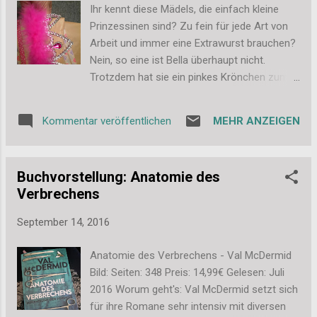
Ihr kennt diese Mädels, die einfach kleine
Prinzessinen sind? Zu fein für jede Art von
Arbeit und immer eine Extrawurst brauchen?
Nein, so eine ist Bella überhaupt nicht.
Trotzdem hat sie ein pinkes Krönchen zum
Geburtstag bekommen und es mit Stolz
getragen. Achso und die Gute wurde auch
MEHR ANZEIGEN
Kommentar veröffentlichen
nicht 7 sondern 31. *hihi* Zu dritt sind wir
nach München gefahren und haben dort 2
tolle Tage verbracht. Den ersten Sekt gab es
Buchvorstellung: Anatomie des
schon in der Bahn auf dem Weg. Weiter ging
Verbrechens
es mit einem großen Kaffee auf dem Weg in
den Englischen Garten. Dort durften wir dann
September 14, 2016
bei unserem Picknick die Sonne genießen
und den leckeren Kuchen von Bellas
Anatomie des Verbrechens - Val McDermid
Schwester. Was ein perfekter Tag. Auch die
Bild: Seiten: 348 Preis: 14,99€ Gelesen: Juli
restlichen Geschenke waren natürlich
2016 Worum geht's: Val McDermid setzt sich
passend zur Krone verpackt. Mit Packpapier
für ihre Romane sehr intensiv mit diversen
eingepackt und mit farblich passendem