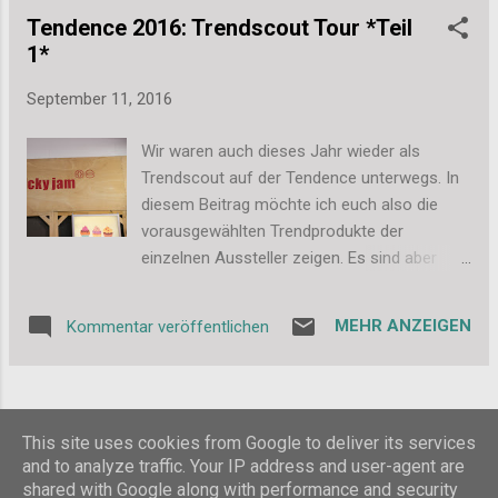
findet ihr hier. )...
Tendence 2016: Trendscout Tour *Teil
1*
September 11, 2016
Wir waren auch dieses Jahr wieder als
Trendscout auf der Tendence unterwegs. In
diesem Beitrag möchte ich euch also die
vorausgewählten Trendprodukte der
einzelnen Aussteller zeigen. Es sind aber
auch meine eigenen Favoriten dabei. Denn
manchmal sieht man ja etwas ganz Anderes
MEHR ANZEIGEN
Kommentar veröffentlichen
als Trend und manchmal findet man natürlich
auch tolle Produkte bei Ausstellern, die nicht
Teil der Trendtour sind. Und da es einfach so
viel zu entdecken gab, ist das hier nur Teil 1
WEITERE POSTS
This site uses cookies from Google to deliver its services
und Teil 2 folgt die Tage. Viel Spaß also beim
and to analyze traffic. Your IP address and user-agent are
Blättern. =) Sticky Jam Dass ich ein großer
shared with Google along with performance and security
Fan von Sticky Jam bin, wisst ihr ja schon .