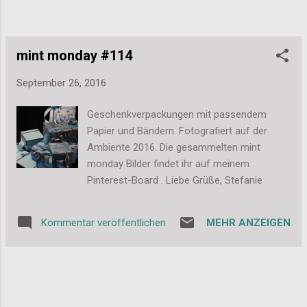
Arten von Blogger, privat und professionell,
Anfänger und etablierte Blogger. Klingt ja gut,
auch wenn man sich fragt, wie man die alle
unter einen Hut bekommen will. ...
mint monday #114
September 26, 2016
Geschenkverpackungen mit passendem
Papier und Bändern. Fotografiert auf der
Ambiente 2016. Die gesammelten mint
monday Bilder findet ihr auf meinem
Pinterest-Board . Liebe Grüße, Stefanie
MEHR ANZEIGEN
Kommentar veröffentlichen