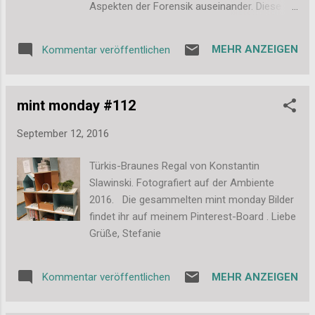
Aspekten der Forensik auseinander. Diese
Washi-Tape verziert. =) Und alles zusammen
Erkenntnisse hat sie nun in einer spannenden
in einer Papiertüte verstaut. Auch diese
Sammlung zusammengefasst. Dabei
natürlich in Rosa und Pink mit Röschen und
MEHR ANZEIGEN
Kommentar veröffentlichen
umfasst ihr Buch Kapitel wie Pathologie,
Spitzenborte verziert. Meine Farbe ist es ja
DNA, Fingerabdrücke und ähnliches. Dies
eigentlich ni...
einezelnen Themengebiete werden dabei
mint monday #112
anhand von Fällen erläutert. Fazit: Das
Thema Forensik interessiert mich lange und
September 12, 2016
ich lese gerne darüber. Das Buch von Val
McDermid bietet dabei eine super
Türkis-Braunes Regal von Konstantin
Kombination aus Sachbuch und wahren
Slawinski. Fotografiert auf der Ambiente
Fällen. Dabei ist alles verständlich erklärt,
2016. Die gesammelten mint monday Bilder
auch wenn man manchmal doch etwas
findet ihr auf meinem Pinterest-Board . Liebe
aufmerksamer lesen muss und einzelne
Grüße, Stefanie
Abschnitte nicht einfach überfliegen darf.
Ich fand das Buch aber auf jeden Fall super
und kann es nur empfehlen. Bewertung: Das
MEHR ANZEIGEN
Kommentar veröffentlichen
Buch bekommt von mir 5 von 5 Sternen! (
Die Aufschlüsselung der Sterne-Bewertung