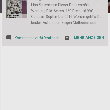
Lisa Sintermann Dieser Post enthält
Werbung Bild: Seiten: 160 Preis: 16,99€
Gelesen: September 2016 Worum geht's: Die
beiden Autorinnen zeigen Methoden und
Wege für gute Blogtexte. Dabei geht es aber
auch darum, wie man überhaupt ins
MEHR ANZEIGEN
Kommentar veröffentlichen
Schreiben kommt. Wie schaffe ich mir das
richtige Umfeld? Woher nehme ich meine
Inspiration und wie bleibe ich dran? Fazit: Ich
bin ja nun doch schon etwas länger Blogger.
Seit 2009 im genau zu sein. Dabei hat sich
mein Blog mit der Zeit natürlich sehr
geändert und wird das auch weiterhin tun.
Einige hilfreiche Tipps, wie man bessere
Texte schreibt nehme ich aber natürlich
gerne mit. Deswegen habe ich das Buch
gelesen. Zu Beginn des Buchs wird deutlich
gemacht, an wen sich dieses richtet. An alle