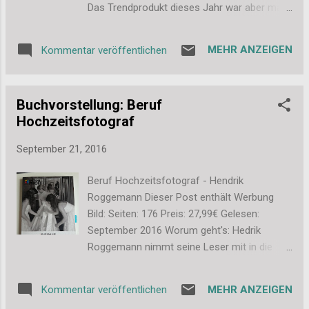
Das Trendprodukt dieses Jahr war aber mal
eine ganz andere Tasse, nämlich die Goethe-
Tasse. Ich selbst bin ja eher der Mozart-Fan,
MEHR ANZEIGEN
Kommentar veröffentlichen
weswegen ich die "Nachbar"-Tasse noch
toller fand. Besonders gefreut habe ich mich
über den Henkel. Ein süßes kleines Detail, das
Buchvorstellung: Beruf
mir mega gut gefällt. Natürlich musste ich
Hochzeitsfotograf
auch die klassischen Tassen, Schalen und
Co anschauen. Die gibt es nämlich in tollen
September 21, 2016
Versionen. Innen bunt: Mit Goldrand: Und in
Matt: Und die neue grummelige Tasse...
Beruf Hochzeitsfotograf - Hendrik
einfach herzzerreißend oder? Die perfekte
Roggemann Dieser Post enthält Werbung
Tasse für den Montagmorgen... Räder
Bild: Seiten: 176 Preis: 27,99€ Gelesen:
Natürlich mussten wir auch wieder bei Räder
September 2016 Worum geht's: Hedrik
vorbei schauen, wobei ich nicht unerwähnt
Roggemann nimmt seine Leser mit in die
lassen kann, dass wir dort dieses Mal echt
Welt der Hochzeitsfotografie. Dabei plaudert
unfreundlich begrüßt wurden. Das bin ich
er aus dem Nähkätschen und gibt hilfreiche
sonst gar nicht gewöhnt, hat mich aber
MEHR ANZEIGEN
Kommentar veröffentlichen
Tipps für den Einstieg als Hochzeitsfotogarf.
darum umso meh...