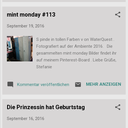
Fazit: Für mich stellt sich ja nicht die Frage,
ob ich als Hochzeitsfotograf aktiv werden
mint monday #113
möchte. Diese Entscheidung ist schon vor
Jahren gefallen. Seit dem bin ich jedes Jahr
September 19, 2016
auf diversen Hochzeiten aktiv. Trotzdem hat
mich der Titel sehr interessiert, denn man
S pinde in tollen Farben v on WaterQuest .
lernt ja nie aus. Bei den meisten Grundlagen
Fotografiert auf der Ambiente 2016. Die
konnte ich also guten Gewissens nicken und
gesammelten mint monday Bilder findet ihr
sagen, ja, das mache ich auch so. Bei einigen
auf meinem Pinterest-Board . Liebe Grüße,
Kleinigkeiten bin ich aber hänge geblieben
Stefanie
und habe für mich ein paar hilfreiche Tipps
heraus gezogen. Ich fotografiere ja nur
nebenberuflich und da kann man vom
MEHR ANZEIGEN
Kommentar veröffentlichen
"Vollprofi" durchaus noch was mitnehmen.
Besonders schön fan...
Die Prinzessin hat Geburtstag
September 16, 2016