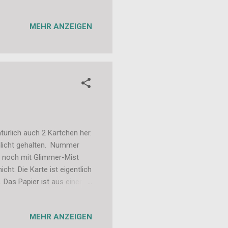
MEHR ANZEIGEN
ürlich auch 2 Kärtchen her.
chlicht gehalten. Nummer
h noch mit Glimmer-Mist
icht: Die Karte ist eigentlich
 Das Papier ist aus einem
t sich damals die
 die Elemente sehr gut. Und
MEHR ANZEIGEN
r schon gezeigt habe :