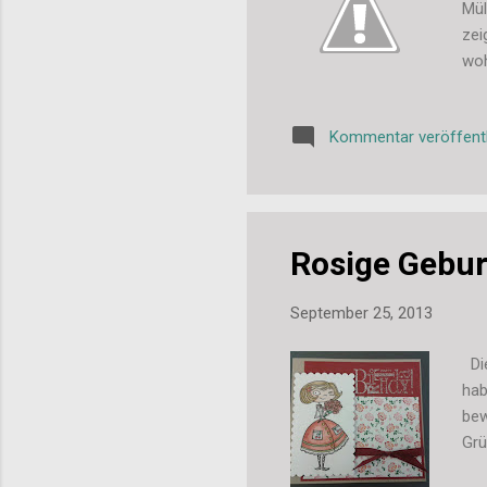
Mül
zei
woh
es 
Kommentar veröffent
Rosige Gebur
September 25, 2013
Die
hab
bew
Grü