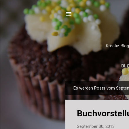
Kreativ-Blo
BL
Es werden Posts vom Septem
P
o
s
Buchvorstell
t
s
September 30, 2013