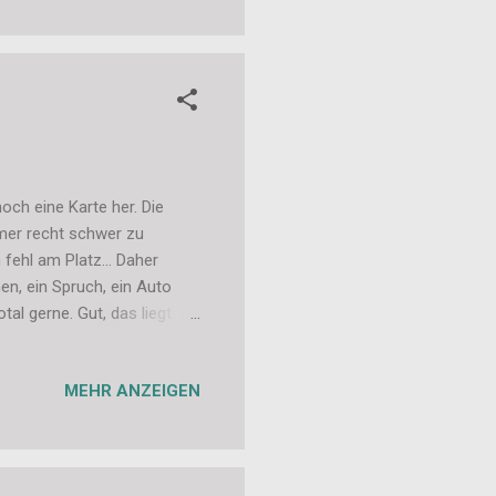
ch eine Karte her. Die
mmer recht schwer zu
 fehl am Platz... Daher
hen, ein Spruch, ein Auto
al gerne. Gut, das liegt
hnell gehen müssen. ;-) Die
e und (wenn ich sie bis
MEHR ANZEIGEN
 Ja, momentan brauche ich
chtskarten-Produktion
 alles klappt auch schon mal