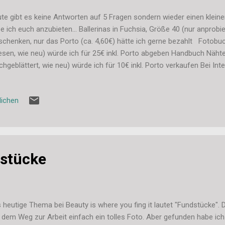
te gibt es keine Antworten auf 5 Fragen sondern wieder einen kleine
e ich euch anzubieten... Ballerinas in Fuchsia, Größe 40 (nur anprobie
schenken, nur das Porto (ca. 4,60€) hätte ich gerne bezahlt Fotobuc
esen, wie neu) würde ich für 25€ inkl. Porto abgeben Handbuch Näht
chgeblättert, wie neu) würde ich für 10€ inkl. Porto verkaufen Bei I
reiben oder Mail an dassi87(at)web(punkt)de Ich geh dann mal auf d
hmarkt stöbern. Habe letztes Mal ja auch 2 tolle Sachen gefunden. S
lichen
te findet ihr bei OhhhMhhh.de Liebe Grüße, Stefanie
dstücke
 heutige Thema bei Beauty is where you fing it lautet "Fundstücke". 
 dem Weg zur Arbeit einfach ein tolles Foto. Aber gefunden habe ich 