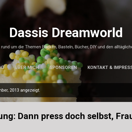
Direkt zum Hauptbereich
Dassis Dreamworld
g rund um die Themen Backen, Basteln, Bücher, DIY und den alltäglic
OG
ÜBER MICH
SPONSOREN
KONTAKT & IMPRES
ber, 2013 angezeigt.
ung: Dann press doch selbst, Fra