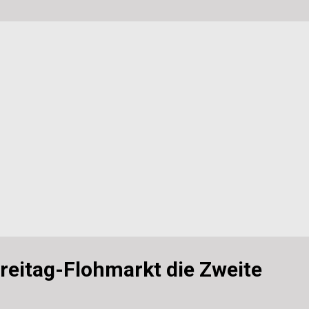
r nö, ich bin gerne, wie ich bin und daher passt das so. 4. Welchen Be
reifen? Was hat dich daran begeistert? Begeistert es dich heute noc..
reitag-Flohmarkt die Zweite