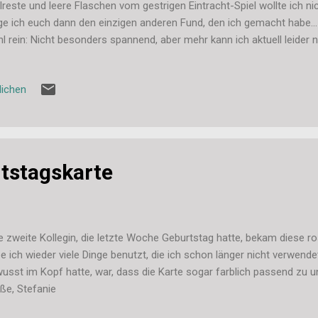
lreste und leere Flaschen vom gestrigen Eintracht-Spiel wollte ich ni
ge ich euch dann den einzigen anderen Fund, den ich gemacht habe... .
l rein: Nicht besonders spannend, aber mehr kann ich aktuell leider ni
wie immer bei Luzia Pimpinella . Liebe Grüße, Stefanie
lichen
tstagskarte
 zweite Kollegin, die letzte Woche Geburtstag hatte, bekam diese 
e ich wieder viele Dinge benutzt, die ich schon länger nicht verwende
usst im Kopf hatte, war, dass die Karte sogar farblich passend zu
ße, Stefanie