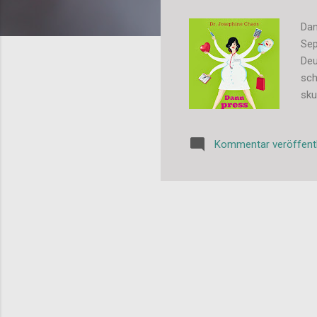
Dan
Sep
Deu
sch
sku
ein
abs
Kommentar veröffent
ric
uns
Cha