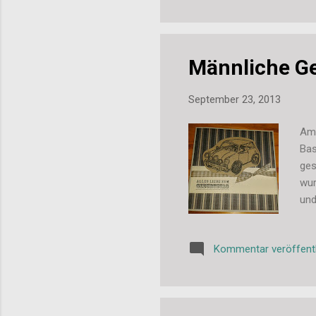
Lie
Männliche Ge
September 23, 2013
Am 
Bas
ges
wur
und
vie
Tag
Kommentar veröffent
dah
mal
sta
die