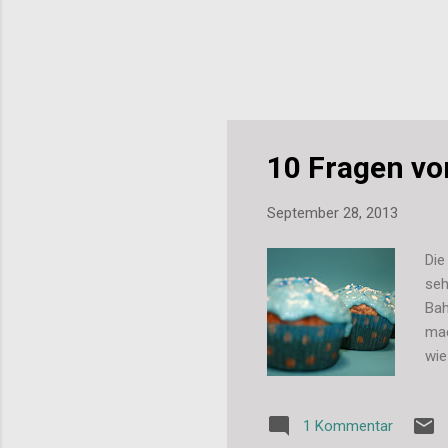
10 Fragen v
September 28, 2013
Die
seh
Bah
mac
wie
Blo
Men
1 Kommentar
in 