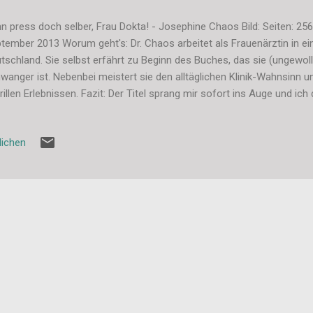
n press doch selber, Frau Dokta! - Josephine Chaos Bild: Seiten: 256
tember 2013 Worum geht's: Dr. Chaos arbeitet als Frauenärztin in ein
tschland. Sie selbst erfährt zu Beginn des Buches, das sie (ungewollt
wanger ist. Nebenbei meistert sie den alltäglichen Klinik-Wahnsinn u
rillen Erlebnissen. Fazit: Der Titel sprang mir sofort ins Auge und ic
fach lesen. Leider merkte ich schon auf den ersten Seiten, dass mir d
olut unsymphatisch ist. Als Frauenärtzin mal eben ungewollt schwan
lichen
htig verstehe schon zum 4. Mal). Da kann ich nur den Kopf schütteln. O
ymphatischen Hauptfigur anfängt, das kann ja lustig werden. Die Ge
os zu erzählen hat, sind jedoch sehr unterhaltsam. Auch wenn ich teil