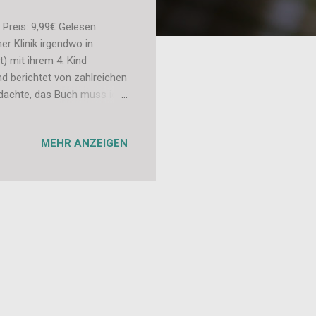
 Preis: 9,99€ Gelesen:
er Klinik irgendwo in
) mit ihrem 4. Kind
nd berichtet von zahlreichen
h dachte, das Buch muss ich
ie Hauptfigur, Dr. Chaos,
ger (und das, wenn ich sie
MEHR ANZEIGEN
je, ein Buch, das mit einer
schichten, die Josephine
weise bezweifle, d...