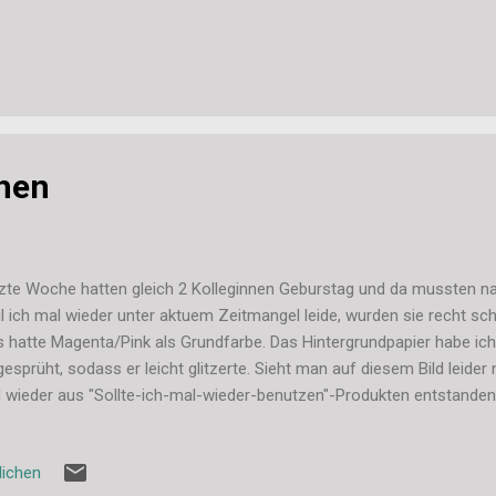
hen
zte Woche hatten gleich 2 Kolleginnen Geburstag und da mussten nat
l ich mal wieder unter aktuem Zeitmangel leide, wurden sie recht s
s hatte Magenta/Pink als Grundfarbe. Das Hintergrundpapier habe ic
gesprüht, sodass er leicht glitzerte. Sieht man auf diesem Bild leider n
 wieder aus "Sollte-ich-mal-wieder-benutzen"-Produkten entstanden.
i-Block, den Stempel nutze ich auch sehr selten und kaum gelohnt ha
chaffung der Cupcake-Stanze. Aber in der Kombination gefallen mit
lichen
r noch mal in der Kombination mit dem Geschenk, das ich euch ja hie