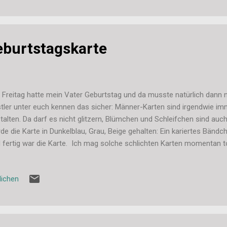
be Grüße, Stefanie
burtstagskarte
Freitag hatte mein Vater Geburtstag und da musste natürlich dann no
tler unter euch kennen das sicher: Männer-Karten sind irgendwie i
talten. Da darf es nicht glitzern, Blümchen und Schleifchen sind auch
de die Karte in Dunkelblau, Grau, Beige gehalten: Ein kariertes Bändc
 fertig war die Karte. Ich mag solche schlichten Karten momentan tot
lleicht auch daran, dass ich wenig Zeit habe und die Karten immer sc
e folgt noch eine Mädchen-Karte im gleichen Stil und eine Baby-Kart
lichen
in gebastelt habe) eine weitere Männer-Karte und eine zum Umzug.
 wieder viele Karten. Und nächste Woche soll dann auch die Weihna
rten. Bis Ende Oktober will ich sie dieses Jahr fertig haben und wenn
 erste Hälfte der Gesc...