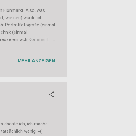
n Flohmarkt. Also, was
rt, wie neu) würde ich
h: Porträtfotografie (einmal
echnik (einmal
nteresse einfach Kommentar
em großen virtuellen
chaut doch auch vorbei, die
MEHR ANZEIGEN
Da dachte ich, ich mache
tatsächlich wenig. =(