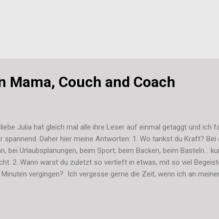
on Mama, Couch and Coach
 liebe Julia hat gleich mal alle ihre Leser auf einmal getaggt und ich 
r spannend. Daher hier meine Antworten: 1. Wo tankst du Kraft? Bei
n, bei Urlaubsplanungen, beim Sport, beim Backen, beim Basteln... ku
ht. 2. Wann warst du zuletzt so vertieft in etwas, mit so viel Begei
 Minuten vergingen? Ich vergesse gerne die Zeit, wenn ich an mein
g arbeite. Layout ändern, neue Beiträge schreiben, Kleinigkeiten verb
sch, der das komplette Gegenteil von dir ist? In welcher Hinsicht wär
welcher Hinsicht gar nicht? * immer zu Hause * eher inaktiv * ohne f