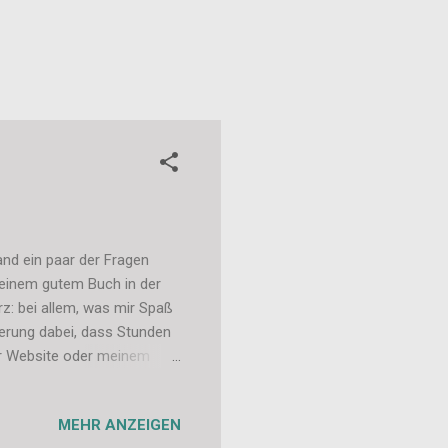
fand ein paar der Fragen
 einem gutem Buch in der
rz: bei allem, was mir Spaß
sterung dabei, dass Stunden
er Website oder meinem
essern... 3. Wie wäre ein
st du lieber wie er/sie und
MEHR ANZEIGEN
este Hobbys * unkreativ ;-)