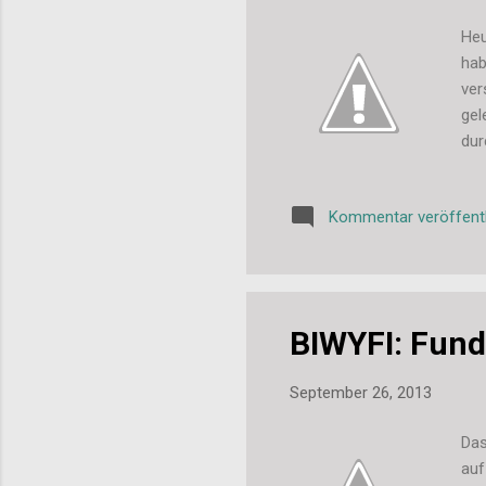
Heu
hab
ver
gel
dur
sch
Flo
Kommentar veröffent
Lis
BIWYFI: Fun
September 26, 2013
Das
auf