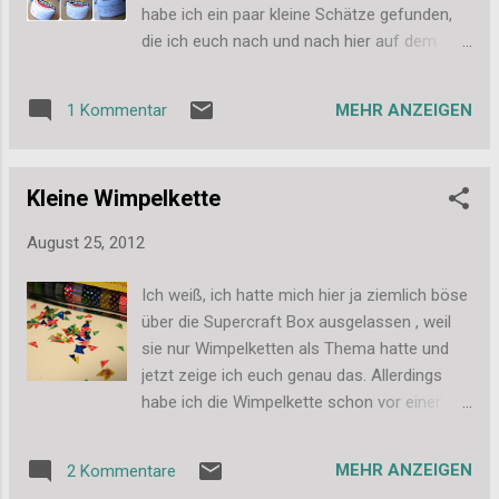
Bitte schreibt mir 8 Gedanken zum Thema Fr...
habe ich ein paar kleine Schätze gefunden,
die ich euch nach und nach hier auf dem
Blog zeigen möchte. Nr. 1 sind 2 Dosen
Sigella Siegelwachs. Ich finde das Design
MEHR ANZEIGEN
1 Kommentar
richtig klasse und kann mich von den Dosen
einfach nicht trennen, auch wenn ich für den
Inhalt eigentlich keine Verwendung habe. Die
Kleine Wimpelkette
oberen 4 Bilder zeigen die eine, die untern 3
die andere Dose. Sind sie nicht richtig
August 25, 2012
hübsch? Viele Grüße, Stefanie
Ich weiß, ich hatte mich hier ja ziemlich böse
über die Supercraft Box ausgelassen , weil
sie nur Wimpelketten als Thema hatte und
jetzt zeige ich euch genau das. Allerdings
habe ich die Wimpelkette schon vor einer
Weile für die Balkonparty gemacht und ich
denke, eine große Anleitung braucht da
MEHR ANZEIGEN
2 Kommentare
keiner. Ich habe meine Multi-Box mit den