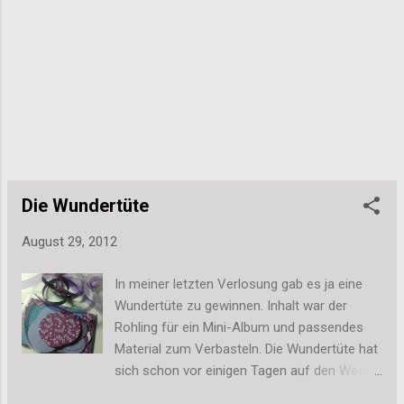
nur „Schöne Karte“ steht, macht das auch wenig Sinn. Aber
sobald Fragen gestellt werden ist eine Antwort natürlich
notwendig und generell versuche ich auf alle Kommentare zu
antworten, bei denen sich jemand merklich Mühe gegeben
und mehr als...
Die Wundertüte
August 29, 2012
In meiner letzten Verlosung gab es ja eine
Wundertüte zu gewinnen. Inhalt war der
Rohling für ein Mini-Album und passendes
Material zum Verbasteln. Die Wundertüte hat
sich schon vor einigen Tagen auf den Weg
zu Line gemacht und sollte inzwischen da