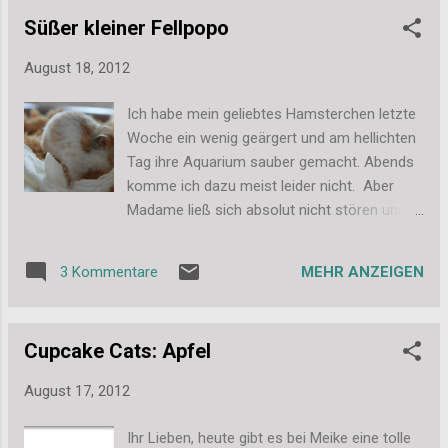
Grüße, Stefanie
dem 12x12'...
Süßer kleiner Fellpopo
August 18, 2012
Ich habe mein geliebtes Hamsterchen letzte
Woche ein wenig geärgert und am hellichten
Tag ihre Aquarium sauber gemacht. Abends
komme ich dazu meist leider nicht. Aber
Madame ließ sich absolut nicht stören und
kam erst aus dem Häuschen gekrochen als
ich ihr quasi das Dach über dem Kopf
MEHR ANZEIGEN
3 Kommentare
wegnahm. Absolut tiefenentspannt wurde
sich denn erst mal geputzt. Ich dachte, wenn
mein kleiner Fellpopo schon mal am Tag
Cupcake Cats: Apfel
wach ist, mache ich doch auch mal ein paar
neue Fotos. Aber Lou war dermaßen schnell
August 17, 2012
unterwegs, dass das gar nicht so einfach
war... ... beim Nest-Neu-Bau... ...immer noch
Ihr Lieben, heute gibt es bei Meike eine tolle