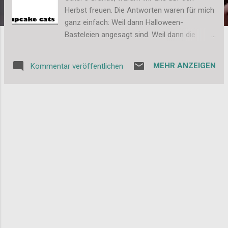
Herbst freuen. Die Antworten waren für mich
ganz einfach: Weil dann Halloween-
Basteleien angesagt sind. Weil dann die
Halloween-Deko in der Wohnung verteilt wird.
Weil dann überall Kürbisse zu sehen sind.
MEHR ANZEIGEN
Kommentar veröffentlichen
Weil dann gruselige Rezepte ausgetüftelt
werden. Weil dann eben Halloween ist (heute
in 2 Monaten). Okay, ich gebe zu, etwas
einseitig, daher hier nun noch mal ernsthaft
... ;-) Weil die bunten Blätter gute Laune
machen. Weil dann diverse Bastelmessen
und entsprechend Bastelabende anstehen.
Weil es wieder kühler und damit in der
Wohnung um so gemütlicher wird. Weil es
langsam auf Weihnachten zu geht. Und ja,
immer noch, weil Halloween ist ;-) Schaut
auch mal bei Meike vorbei. Liebe Grüße,
Stefanie