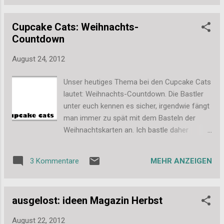
bunten Klebebändern genommen (kein
Washi-Tape, aber auch egal). Dort habe ich
Cupcake Cats: Weihnachts-
mir 4 Bänder ausgesucht und immer
Countdown
abwechselnd Streifen um ein langes Stick
Schnur geklebt. Am Ende habe ich dann die
August 24, 2012
Enden noch spitz zugeschnitten. Gab viel
Dreck! So sah das Ergebnis dann aus...
Unser heutiges Thema bei den Cupcake Cats
Wimpelketten-Salat! Hier ein wenig
lautet: Weihnachts-Countdown. Die Bastler
übersichtlicher... Und so sieht es an der Wand
unter euch kennen es sicher, irgendwie fängt
aus... schon mal test geklebt. An der
man immer zu spät mit dem Basteln der
Balkonparty sah es dann so aus und ich fand
Weihnachtskarten an. Ich bastle daher
es so süß, dass die Wimpelkette auch jetzt
zwischendrin immer mal wieder welche,
noch auf dem Balkon hängt. Wieso auch
damit schon ein paar in der Vorratskiste
nicht. Na dann mal frohes Nachbasteln.
MEHR ANZEIGEN
3 Kommentare
sind. Diesen Monat sind zum Beispiele
Liebe Grüße, Stefanie
(unter Anderem) diese hier entstanden:
Schaut auch bei Meike vorbei und guckt mal,
ausgelost: ideen Magazin Herbst
was sie im Sommer jetzt schon für
Weihnachten bastelt. Viele Grüße, Stefanie
August 22, 2012