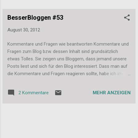
BesserBloggen #53
August 30, 2012
Kommentare und Fragen wie beantworten Kommentare und
Fragen zum Blog bzw. dessen Inhalt sind grundsätzlich
etwas Tolles. Sie zeigen uns Bloggern, dass jemand unsere
Posts liest und sich für den Blog interessiert. Dass man auf
die Kommentare und Fragen reagieren sollte, habe ich im
BesserBloggen #8 ja schon ausgeführt. Hier möchte ich
noch einmal darauf eingehen, wie und wo man reagieren
MEHR ANZEIGEN
2 Kommentare
sollte. Wann reagieren? Zuerst stellt sich die Frage, wann
reagiere ich auf einen Kommentar. Generell erwartet man im
Internet eine recht kurze „Bearbeitungszeit“. Zwar muss man
nicht immer innerhalb der ersten Stunde reagieren, aber
mehr als ein paar Tage sollten auch nicht vergehen. Natürlich
antwortet man auch nicht auf jeden Kommentar. Wenn da