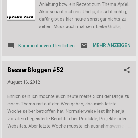
bei der Arbeit... ...das schicke saubere Heim...
Anleitung bzw. ein Rezept zum Thema Apfel.
...Lou entdeckt das frische Heu... ...und weg
Also schaut mal rein. Und ja, ihr seht richtig,
war sie... ...zwischendrin doch mal wieder
dafür gibt es hier heute sonst gar nichts zu
aufgetaucht... ...aber nur kurz... ...und dann
sehen. Muss auch mal sein. Liebe Grüße,
lieber ganz schnell wieder weg. Ach ja, die
Stefanie
kleine ist einfach zum Knutschen! Liebe
Grüße, Stefanie
MEHR ANZEIGEN
Kommentar veröffentlichen
BesserBloggen #52
August 16, 2012
Ehrlich sein Ich möchte euch heute meine Sicht der Dinge zu
einem Thema mit auf den Weg geben, das mich letzte
Woche selber betroffen hat. Normalerweise lest ihr hier ja
vor allem begeisterte Berichte über Produkte, Projekte oder
Websites. Aber letzte Woche musste ich ausnahmsweise
mal einen negativen Bericht schreiben und daher das Thema.