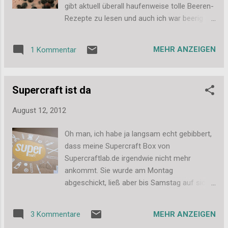
wobei ich über die Übersetzungen ein wenig
gibt aktuell überall haufenweise tolle Beeren-
schmunzeln musste, passt aber. Ach so ein
Rezepte zu lesen und auch ich war beerig
toller Mini-Katalog, da mag ich gar nicht dran
aktiv. Himbeeren (aus Mangel an Frischen
denken, wie teuer mich die nächste
noch tiefgefroren) und ein Schälchen
Bestellungen kommen wird, vor allem, wenn
MEHR ANZEIGEN
1 Kommentar
Heidelbeeren wurden zu einem leckeren Milk-
dann erst mal der neue große Katalog da ist.
Shake. Einfach die Beeren zusammen mit
Oje! ;-) Habt ihr den neuen Min...
ein wenig Vanille-Eis und Milch in den Mixer
Supercraft ist da
geben und fertig ist die Erfrischung. Ich habe
das Ganze dann noch ein hübsch dekorierte
August 12, 2012
Gläser gepackt und serviert. Sooo lecker! Es
hätte sogar fast noch ein wenig Zucker rein
Oh man, ich habe ja langsam echt gebibbert,
gedurft, denn die Beeren waren recht sauer.
dass meine Supercraft Box von
Aber ich mag das auch so. Liebe Grüße,
Supercraftlab.de irgendwie nicht mehr
Stefanie
ankommt. Sie wurde am Montag
abgeschickt, ließ aber bis Samstag auf sich
warten. Aber nun ist sie da. Ich habe mich
riesig darauf gefreut und schon lange war
MEHR ANZEIGEN
3 Kommentare
ich richtig hibbelig und am Samstag durfte