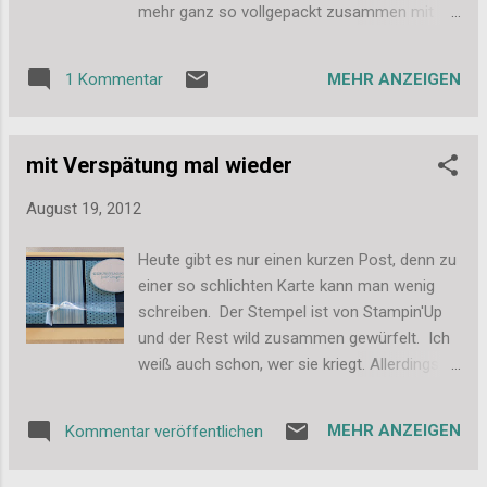
mehr ganz so vollgepackt zusammen mit
den restlichen vorweihnachtlichen
Bastelaktionen und Besorgungen. Zu dieser
MEHR ANZEIGEN
1 Kommentar
Karte bzw. eher dem Hintergrundpapier gibt
es eine kleine Geschichte. Das Papier ist aus
dem jovial paper pad. Ein ganz toller Block
mit Verspätung mal wieder
mit grandiosem Weihnachtspapier. Wenn
man genau hinguckt, erkennt man auf dem
August 19, 2012
Papier ein mittiges großes R. Wenn das
Papier noch ungeschnitten in 6x6'' vor einem
Heute gibt es nur einen kurzen Post, denn zu
liegt, ist links ein halbes E und rechts der
einer so schlichten Karte kann man wenig
Anfang eines weiteren R zu erkennen. Sehr
schreiben. Der Stempel ist von Stampin'Up
mysteriös. Es hat eine Weile gedauert, bis
und der Rest wild zusammen gewürfelt. Ich
wir herausgefunden haben, dass das einfach
weiß auch schon, wer sie kriegt. Allerdings
ein Teil des Wortes MERRY ist. Allerdings
wird die Verspätung immer größer, da es mit
wird das der Kartenempfänger 100% nicht
einem Treffen einfach nicht klappt. Aber
mehr erkennen. Er sieht höchstens noch das
MEHR ANZEIGEN
Kommentar veröffentlichen
irgendwann wird es wohl klappen und dann
R und wundert sich vielleicht, was es
ist der Spruch mehr als passend. ;-) Liebe
bedeuten soll. Ich vermute fast, dass auf