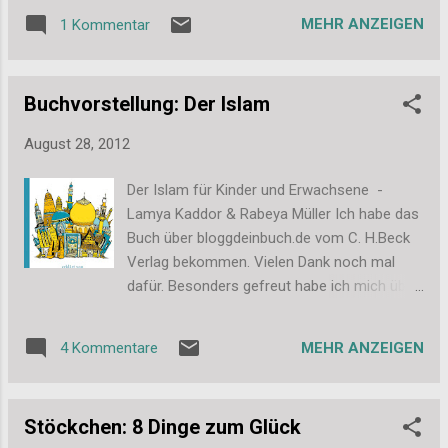
sein, daher zeige ich euch nun die Bilder.
MEHR ANZEIGEN
1 Kommentar
[Leider spinnt mein Handy gerade und spuckt
die restlichen Bilder nicht aus, daher hier erst
mal 2 Vorschaubilder.] Lines Wunschfarbe
Buchvorstellung: Der Islam
war Flieder/Lila und daran habe ich mich
natürlich gehalten. Das Basis-Album ist in
August 28, 2012
Creme gehalten und hat 10 Seiten. Dann
habe ich noch passende einfarbeige und
Der Islam für Kinder und Erwachsene -
gemusterte Papier beigelegt, alles schon in
Lamya Kaddor & Rabeya Müller Ich habe das
der richtigen Größe zugeschnitten. Dazu gab
Buch über bloggdeinbuch.de vom C. H.Beck
es passende Bänder und gestanzte Teile.
Verlag bekommen. Vielen Dank noch mal
Und alles wurde in einer passenden Tüte
dafür. Besonders gefreut habe ich mich über
verpackt. Ich hoffe das Set ist inzwischen
die beigelegte Karte – wer noch mal gucken
gut bei Line angekommen. Und mir hat es
mag, hier habe ich darüberberichtet . Bild:
wirklich Spaß gemacht dieses Set
MEHR ANZEIGEN
4 Kommentare
Seiten: 175 Preis: 19,95 € Gelesen: August
zusammen zu stellen. Vielleicht verlose ich
2012 Worum geht’s: Das Buch möchte Kinder
mal wi...
und Erwachsene über den Islam informieren
Stöckchen: 8 Dinge zum Glück
und mit gängigen Vorurteilen aufräumen.