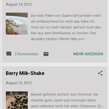
noch eine handgeschriebene Karte beigelegt
August 14, 2012
hat. Total süß, denn sowas ist ja heute
absolut unüblich. Ich habe mich riesig
Da mein Paket von Supercraft ja leider mehr
darüber gefreut und bin schon gespannt auf
als enttäuschend für mich war, habe ich
das Buch, auch wenn ich jetzt erst 2 andere
mich um so mehr darüber gefreut noch das
vorher fertig lesen werde. Mehr dazu folgt
hier aus dem Briefkasten zu fischen: Den
dann aber auch bald. Viele Grüße, Stefanie
aktuellen Herbst-/Winter-Mini von
Stampin'Up, wenn man ihn bei 40 Seiten denn
noch Mini nennen kann. Geschickt hat ihn mir
MEHR ANZEIGEN
2 Kommentare
die liebe Jenni und ich habe mich total über
das A4-Seite lange Schreiben gefreut, wo sie
unter Anderem ihre Favoritenprodukte
Berry Milk-Shake
vorgestellt hat, die man nicht übersehen
sollte. Ich habe auch direkt ein paar (für
August 13, 2012
mich) spannende Sachen gefunden: Einfach
süß gemacht. Keks-Stempel für Halloween
Beeren gehören einfach zum Sommer. Sie
und Winter, wie für mich gemacht. Endlich
machen gute Laune und versorgen einen
richtige Halloween-Sachen wie in den USA,
ganz nebenbei noch mit vielen Vitaminen. Es