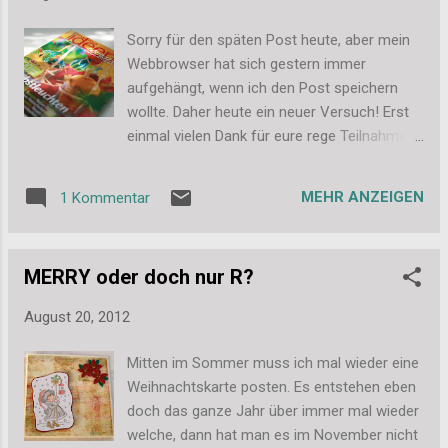
Sorry für den späten Post heute, aber mein
Webbrowser hat sich gestern immer
aufgehängt, wenn ich den Post speichern
wollte. Daher heute ein neuer Versuch! Erst
einmal vielen Dank für eure rege Teilnahme
bei der Verlosung zum ideen Magazin
Herbst! Ich habe den Gewinner ausgelost
MEHR ANZEIGEN
1 Kommentar
und es ist... ... Weltenweberin ... Herzlichen
Glückwunsch! Schick mir doch bitte deine
Adresse an dassi87(at)web(punkt)de Dann
MERRY oder doch nur R?
macht sich das ideen Magazin ganz bald auf
die Reise zu dir. Liebe Grüße, Stefanie
August 20, 2012
Mitten im Sommer muss ich mal wieder eine
Weihnachtskarte posten. Es entstehen eben
doch das ganze Jahr über immer mal wieder
welche, dann hat man es im November nicht