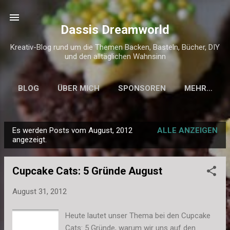
Direkt zum Hauptbereich
Dassis Dreamworld
Kreativ-Blog rund um die Themen Backen, Basteln, Bücher, DIY
und den alltäglichen Wahnsinn
BLOG
ÜBER MICH
SPONSOREN
MEHR…
KONTAKT & IMPRESSUM
Es werden Posts vom August, 2012
ALLE ANZEIGEN
P
angezeigt.
o
s
Cupcake Cats: 5 Gründe August
t
s
August 31, 2012
Heute lautet unser Thema bei den Cupcake
Cats: 5 Gründe, warum wir uns auf den