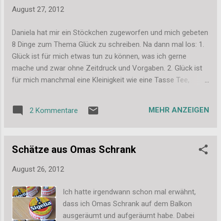
Dabei werden Themen wie das
August 27, 2012
Gottesverständnis, der Koran, die
Vorschriften und das Fasten angesprochen.
Daniela hat mir ein Stöckchen zugeworfen und mich gebeten
Fazit: Ich hatte mich für das Buch beworben,
8 Dinge zum Thema Glück zu schreiben. Na dann mal los: 1.
weil mich das Thema wirklich interessiert. Ich
Glück ist für mich etwas tun zu können, was ich gerne
hatte das Gefühl, über diese wichtige
mache und zwar ohne Zeitdruck und Vorgaben. 2. Glück ist
Weltreligion irgendwie kaum etwas zu
für mich manchmal eine Kleinigkeit wie eine Tasse Tee,
wissen. Sicher haben wir das Thema einmal
deren Duft mich an etwas Schönes erinnert. 3. Glück ist zur
in der Schule behandelt, viel hängen
richtigen Zeit am richtigen Ort zu sein und ein tolles Foto zu
geblieben ist dabei aber nicht. Ich war also
MEHR ANZEIGEN
2 Kommentare
machen, das den Moment einfängt. 4. Glück ist für mich in
sehr neugierig und wollte alle wichtigen
einem Land und einer Zeit ohne Krieg zu leben. 5. Glück ist
Wissenlücken schließen. D...
für mich auch im Nachhinein nichts zu bereuen. 6. Glück
Schätze aus Omas Schrank
macht mir am meisten Spaß, wenn ich es mit Anderen teilen
kann. 7. Glück ist nicht berechenbar und manchmal lässt es
August 26, 2012
lange auf sich warten, aber dann muss man eben
durchhalten. Ich möchte das Stöckchen weitergeben an:
Ich hatte irgendwann schon mal erwähnt,
Meike Weltenweberin Heike Und wenn sonst noch jemand
dass ich Omas Schrank auf dem Balkon
mitmachen mag, darf er es sich gerne einfach mitnehmen.
ausgeräumt und aufgeräumt habe. Dabei