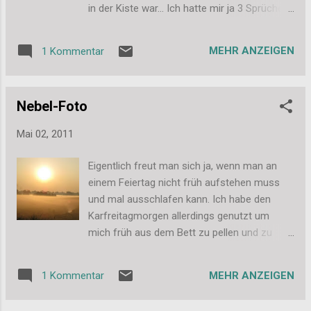
riesig gefreut! Langsam sollte das schöne
in der Kiste war... Ich hatte mir ja 3 Sprüche
Teil aber seinen Weg an meinen
nach eigener Vorlage und einen "Created
Schlüsselbund bzw. den Autoschlüssel
by"-Stempel mit meinem Namen machen
finden, bisher liegt es noch auf meinem
MEHR ANZEIGEN
1 Kommentar
lassen. Ich hatte noch keine Zeit sie
Schreibtisch, wo ich es jeden Abend
abzudrücken, aber sie sehen schon mal echt
bewundern kann. Gleich neben dem
gut aus. Auf dem Bild erkennt man nur wenig,
Schlüsselanhänger liegt seit gestern Abend
Nebel-Foto
aber für einen 1. Eindruck soll es reichen.
das Candy bereit. Eine Winzigkeit möchte ich
Außerdem habe ich mir diesen
noch hin...
Mai 02, 2011
wunderschönen Belles'n'Whistles Stempel
gegönnt. Sie hat einen Muffin in der Hand,
Eigentlich freut man sich ja, wenn man an
musste ich doch haben... Außerdem habe ich
einem Feiertag nicht früh aufstehen muss
mir Charms bestellt, Erdbeeren und Kirschen.
und mal ausschlafen kann. Ich habe den
Total süß!!! Und dann hatte ich mir noch 2
Karfreitagmorgen allerdings genutzt um
Blöcke bestellt. Desert Blooms sind tolle
mich früh aus dem Bett zu pellen und zu
Florale Muster, teils beglittert, teils beidseitig
einer Wiese zu fahren, an der ich auf
bedruckt. Und die Piece of Cake Papiere
meinem täglichen Weg zur Arbeit vorbei
musste ich eben einfach haben ... MUFFINS!!!
MEHR ANZEIGEN
1 Kommentar
komme. Dieses Bild habe ich eine Woche
Ja und somit sind jetzt auch meine Inhalte
vorher beim Warten an der Ampel aus dem
fürs Candy eingetroffen. Ich habe gestern