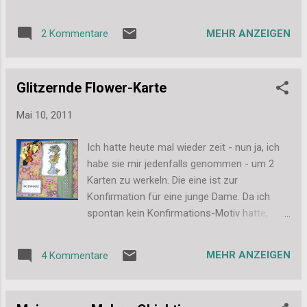
Flohmarkt 2 einsame Elzybells-Stempelchen
entdeckt. Und da ich diese Motive so liebe
MEHR ANZEIGEN
2 Kommentare
und es den Shop von Elzybells ja leider nicht
mehr gibt, habe ich mir die 2 direkt unter den
Nagel gerissen. Nach einem netten Mail-
Glitzernde Flower-Karte
Wechsel kam dann heute auch ein Umschlag
für mich. Zuerst sind mir die 2 tollen
Mai 10, 2011
Stempelchen entgegen gepurzelt: Aber nee,
das war noch nicht alles, dann kam noch
Ich hatte heute mal wieder zeit - nun ja, ich
eine Karte aus dem Umschlag zum
habe sie mir jedenfalls genommen - um 2
Vorschein: Und ein Tütchen mit Embellis... ich
Karten zu werkeln. Die eine ist zur
war echt baff. An dieser Stelle also noch
Konfirmation für eine junge Dame. Da ich
mals herzlichen Dank, liebe Silke. Ich habe
spontan kein Konfirmations-Motiv hatte,
mich riesig gefreut und deine Karte hat direkt
waren meine Mam und ich einer Meinung,
einen Ehrenplatz über meinem Bett
dass es einfach eine Mädchen-Karte werden
bekommen. Ganz liebe Grüße auch an alle
MEHR ANZEIGEN
4 Kommentare
soll. Gesagt - getan. Und weil ich das so
Leser da draußen, Stefanie
lange nicht mehr getan habe, habe ich sie
auch direkt noch nach ein paar Challenges