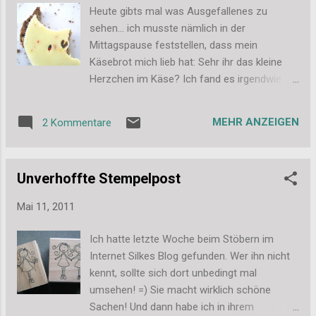
mal loswerden. Und weil ich heute sowieso
Heute gibts mal was Ausgefallenes zu
nichts Anderes zu zeigen hatte, dachte ich
sehen... ich musste nämlich in der
das wäre ein amüsanter Füller für den Blog
Mittagspause feststellen, dass mein
;-) Liebe Grüße, die zugegeben doch etwas
Käsebrot mich lieb hat: Sehr ihr das kleine
bekloppte - Stefanie
Herzchen im Käse? Ich fand es irgendwie
total niedlich und musste natürlich direkt ein
Foto davon machen. Dafür habe ich ja die
MEHR ANZEIGEN
2 Kommentare
kleine Kompaktknipse, die immer in meiner
Tasche ist und eine so tolle Makro-Funktion
hat. Ich hoffe das Bild konnte euch auch ein
Unverhoffte Stempelpost
kleines Lächeln ins Gesicht zaubern. Ich
habe mich nämlich wirklich über diese kleine
Mai 11, 2011
Liebeserklärung meines Mittagessens
gefreut ;-) Liebe Grüße, Stefanie
Ich hatte letzte Woche beim Stöbern im
Internet Silkes Blog gefunden. Wer ihn nicht
kennt, sollte sich dort unbedingt mal
umsehen! =) Sie macht wirklich schöne
Sachen! Und dann habe ich in ihrem