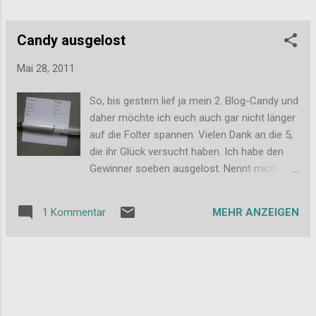
Candy ausgelost
Mai 28, 2011
So, bis gestern lief ja mein 2. Blog-Candy und
daher möchte ich euch auch gar nicht länger
auf die Folter spannen. Vielen Dank an die 5,
die ihr Glück versucht haben. Ich habe den
Gewinner soeben ausgelost. Nennt mich
altmodisch, aber ich habe es wieder mit
Zettel und Stift gemacht: Und der Gewinner
MEHR ANZEIGEN
1 Kommentar
ist.... *trommelwirbel* Doris!!! Herzlichen
Glückwunsch =) >>> Liebe Doris, schick mir
bitte eine E-Mail an dassi87@web.de und teil
mir deine Adresse mit, damit sich das Candy
auf den Weg machen kann. Ganz liebe
Grüßen und noch mal Glückwunsch an Doris!