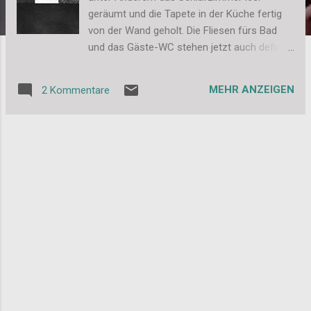
geräumt und die Tapete in der Küche fertig
von der Wand geholt. Die Fliesen fürs Bad
und das Gäste-WC stehen jetzt auch definitv
fest. Ich will euch hierzu kurz eine kleine
Fliesenzusammenstellung zeigen, damit ihr
MEHR ANZEIGEN
2 Kommentare
euch schon mal vorstellen könnt, wie das
Bad und das Gäste-WC werden wird. Das
Bad: Und das Gäste-WC: Ich bin schon
mächtig gespannt, wie es dann am Ende
wirklich aussehen wird. Bilder gibt es dann
natürlich auch. Kann aber noch ein wenig
Dauern. Liebe Grüße, Stefanie