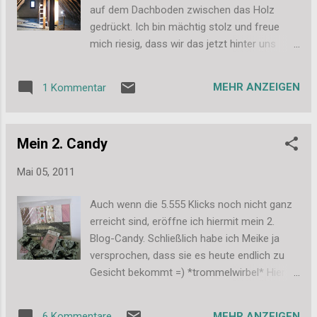
denn das milimetergenaue Fokussieren ist
auf dem Dachboden zwischen das Holz
gar nicht so einfach, aber wenigstens ein
gedrückt. Ich bin mächtig stolz und freue
erstes Bild möchte ich euch hier schon mal
mich riesig, dass wir das jetzt hinter uns
zeigen, es gefällt mir nämlich richtig gut: Ich
haben. Es ist einfach mega warm unter dem
hoffe, euch gefällt es auch. Und wer es noch
Dach und in den tollen weißen
nicht getan hat, macht am Besten gleich
MEHR ANZEIGEN
1 Kommentar
Einweganzügen mit Atemschutzmaske und
noch bei meinem Candy mit. Ganz liebe
Brille schwitzt man sich einfach kaputt. Aber
Grüße, Stefanie
Eins nach dem Anderen, so sieht es jetzt
Mein 2. Candy
also unter dem Dach aus: Als Nächstes
muss jetzt noch die Folie angetackert
Mai 05, 2011
werden. Wir suchen allerdings immer noch
verzweifelt nach einer Möglichkeit einen
Auch wenn die 5.555 Klicks noch nicht ganz
Schlagtacker/Hammertacker zu leihen. Falls
erreicht sind, eröffne ich hiermit mein 2.
also jemand von euch sowas besitzt oder
Blog-Candy. Schließlich habe ich Meike ja
zufällig einen Dachdecker in der Familie oder
versprochen, dass sie es heute endlich zu
dem Bekanntenkreis hat, der so etwas
Gesicht bekommt =) *trommelwirbel* Hier ist
besitzt.... ich würde mich riesig über Hilfe
es also: Zu gewinnen gibt es einen 12x12
freuen. Und auch wenn das Bild nicht von
Block Designpapier (Piece of Cake), den
gestern ist, möchte ich euch noch kurz
MEHR ANZEIGEN
6 Kommentare