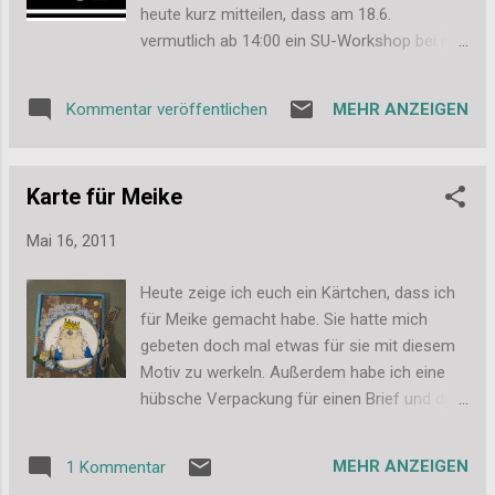
antackern (ich hoffe nicht)! Dann werden
heute kurz mitteilen, dass am 18.6.
noch die Übergänge und kleine Risse mit
vermutlich ab 14:00 ein SU-Workshop bei mir
Klebeband verarztet und an den
in Hanau stattfindet. Ein paar Bastlerinnen
Wandanschlüssen alles abgedichtet. Wenn
haben wir schon zusammen, Meike wird
das geschafft ist, ist das Thema Dachboden
MEHR ANZEIGEN
Kommentar veröffentlichen
natürlich auch dabei sein. Sollte von euch
dann tatsächlich fürs Erste abgehakt. Juhu!!!
aber jemand aus der Nähe kommen und
Es ist sicher noch nicht perfekt, aber hey, wir
Interesse an einem SU-Workshop haben,
haben unseren ersten Dachboden selbst
Karte für Meike
dürft ihr mir gerne einen Kommentar
gedämmt! Und ich finde, da kön...
hinterlassen oder eine Mail an
Mai 16, 2011
dassi87@web.de schreiben. Ich vermute mal,
die meisten von euch werden SU schon
Heute zeige ich euch ein Kärtchen, dass ich
kennen, aber es gibt immer wieder so super
für Meike gemacht habe. Sie hatte mich
neue Ideen und Produkte von SU, die man
gebeten doch mal etwas für sie mit diesem
sich nicht entgehen lassen sollte. Ich freue
Motiv zu werkeln. Außerdem habe ich eine
mich auf jeden Fall schon mal riesig auf den
hübsche Verpackung für einen Brief und die
Workshop und natürlich auch darauf einige
Spellis gebraucht, die ich für sie im
Stemplerinnen mal wieder zu sehen. Bis dann
Flohmarkt mitgekauft hatte. Hier seht ihr die
also, Stefanie
MEHR ANZEIGEN
1 Kommentar
Vorderseite, sie ist eigentlich nach der