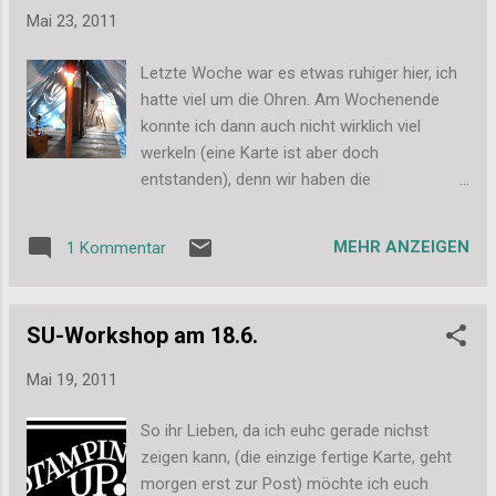
einfach so eklig, dass ich schon froh war noch atmen zu
Mai 23, 2011
können und dann einfach nur noch raus aus dem Anzug und
heim unter die Dusche wollte. An Fotografieren war da gar
Letzte Woche war es etwas ruhiger hier, ich
nicht mehr zu denken! - Naja wie angeschraubte Dachlatten
hatte viel um die Ohren. Am Wochenende
aussehen, könnt ihr euch vermutlich ohnehin denken. Ich
konnte ich dann auch nicht wirklich viel
melde mich die Tage wieder mit News. Liebe Grüße, Stefanie
werkeln (eine Karte ist aber doch
entstanden), denn wir haben die
Dampfbrems-Folie unters Dach getackert.
Sieht einfacher aus als es ist. Die Folie ist
MEHR ANZEIGEN
1 Kommentar
nämlich mächtig schwer, man muss sie gut
hochhalten, damit sie nicht an den
Tackerstellen einreißt bevor man fertig ist
SU-Workshop am 18.6.
und wir 3 mit unseren 6 Händen hatte mehr
als genug zu halten. Aber jetzt hängt sie
Mai 19, 2011
schon mal, nun müssen wir nur noch klären,
ob wir sie so wie sie ist final festtackern
So ihr Lieben, da ich euhc gerade nichst
können oder noch in den doofen Vorsprung
zeigen kann, (die einzige fertige Karte, geht
unten klettern müssen und sie dort
morgen erst zur Post) möchte ich euch