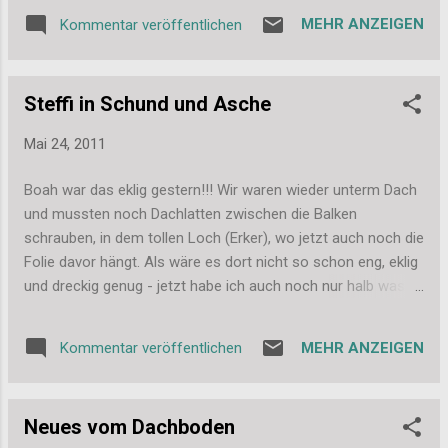
ist in meinem Fall diese süße Mini-Magnolia.
MEHR ANZEIGEN
Kommentar veröffentlichen
Ich hoffe die Karte gefällt euch und vor allem
Heike, bei der sie in den nächsten Tagen
ankommen sollte. Viele Grüße, Stefanie
Steffi in Schund und Asche
Mai 24, 2011
Boah war das eklig gestern!!! Wir waren wieder unterm Dach
und mussten noch Dachlatten zwischen die Balken
schrauben, in dem tollen Loch (Erker), wo jetzt auch noch die
Folie davor hängt. Als wäre es dort nicht so schon eng, eklig
und dreckig genug - jetzt habe ich auch noch nur halb was
gesehen und lag wieder mal im 50 Jahre alten Staub rum...
Immerhin, die Latten sind jetzt dran, die Dämmwolle kann
MEHR ANZEIGEN
Kommentar veröffentlichen
also nicht mehr einfach rausfallen und wir können im Laufe
der Woche die Folie fertig vorne antackern. Ich hoffe, damit
ist die Dreckarbeit (im wahrsten Sinne des Wortes) dann
Neues vom Dachboden
auch endlich fertig ;-) Bilder gibt es heute nicht, es war