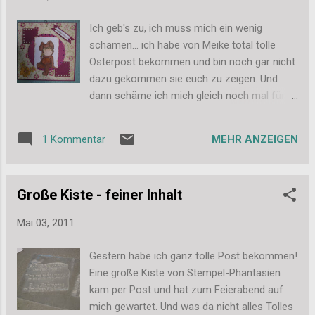
Ich geb's zu, ich muss mich ein wenig
schämen... ich habe von Meike total tolle
Osterpost bekommen und bin noch gar nicht
dazu gekommen sie euch zu zeigen. Und
dann schäme ich mich gleich noch mal für
die unscharfen und schlechten Bilder! Aber
ich habe sie heute früh noch schnell
MEHR ANZEIGEN
1 Kommentar
gemacht bevor ich auf die Arbeit bin, damit
ich sie euch heute zeigen kann. Diese süße
Osterkarte hängt jetzt bei mir im Zimmer und
Große Kiste - feiner Inhalt
das dunkle pink/magenta passt doch echt
super zu meiner türkis/meergrünen Tapete.
Mai 03, 2011
Und dann hat die liebe Meike mir auch noch
dieses wunderschöne
Gestern habe ich ganz tolle Post bekommen!
Schlüsselanhängerchen gewerkelt. Es ist
Eine große Kiste von Stempel-Phantasien
natürlich in türkis und mint und trägt auch
kam per Post und hat zum Feierabend auf
noch meinen Spitznamen. Ich habe mich
mich gewartet. Und was da nicht alles Tolles