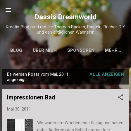
Direkt zum Hauptbereich
Dassis Dreamworld
Kreativ-Blog rund um die Themen Backen, Basteln, Bücher, DIY
und den alltäglichen Wahnsinn
BLOG
ÜBER MICH
SPONSOREN
MEHR…
KONTAKT & IMPRESSUM
Es werden Posts vom Mai, 2011
ALLE ANZEIGEN
P
angezeigt.
o
s
Impressionen Bad
t
s
Mai 30, 2011
Wir waren am Wochenende fleißig und haben
unter Anderem das Schlafzimmer leer