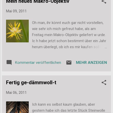
Mein neues Makro-Objektiv
gewerkelt. Der Sketch ist von CreativeFriday ,
außerdem habe ich noch das Thema
Mai 09, 2011
"Flowers" von Everybody Art Challenge
umgesetzt. Und das ist das Werk: Die Farben
Oh man, ihr könnt euch gar nicht vorstellen,
sind leider etwas verschoben auf dem Bild.
wie sehr ich mich gefreut habe, als am
Aber morgen sollte ich meine Graukarte fürs
Freitag mein Makro-Objektiv geliefert w urde.
Fotografieren bekommen - eigentlich habe
Ic h habe jetzt schon bestimmt über ein Jahr
ich sie mir für Portraitbilder bestellt, aber
herum überlegt, ob ich es mir kaufen soll und
auch bei den Karten kann sie mir dann ja
es mir jetzt (mit
helfen immer den richtigen Tonwert in der
Weihnachts-/Geburtstagsgeld und einigem
Bearbeitung rauszukriegen. Und hier noch ein
MEHR ANZEIGEN
Kommentar veröffentlichen
Gesparten) geleistet. Falls es wen
paar Details: Auf dem Bild habe ich mal
interessiert, es ist das Tamron SP AF 90mm
versucht das tolle Glitzern des Hintergrund-
F/2,8 Di MACRO 1:1 geworden. Und auch
Papiers einzufangen. Mir hat da...
Fertig ge-dämmwoll-t
wenn ich eigentlich am Wochenende so
überhaupt keine Zeit hatte, habe ich es doch
Mai 06, 2011
immerhin mal für ein halbes Stündchen auf
die Wiese hinterm Haus geschafft, um es
Ich kann es selbst kaum glauben, aber
kurz zu testen. Ich muss noch viel üben,
gestern habe ich das letzte Stück Steinwolle