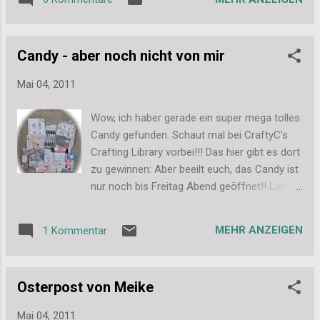
süßen Belles'n'Whistles Stempel mit dem
zeigen, wie man aussehen kann, wenn man
Muffin (den ich mir ja auch selbst gekauft
ein paar Stunden auf dem Dachboden
habe), einen Tictac-Holder, einen Notizblock,
geschafft hat und sich von Schutzanzug,
Candy - aber noch nicht von mir
ein Täschchen und eine große
Atemmaske und Brille befreit hat: D...
Streichholzschachtel gefüllt mit Embellis
Mai 04, 2011
(Charms: Erdbeeren, Kirschen, Band und ein
paar Flowers). Ich hoffe das Candy gefällt
Wow, ich haber gerade ein super mega tolles
euch und ihr macht zahlreich mit. Um an der
Candy gefunden. Schaut mal bei CraftyC's
Auslosung teilzunehmen, schreibt bitte auf
Crafting Library vorbei!!! Das hier gibt es dort
eurem Blog einen kurzen Kommentar zu
zu gewinnen: Aber beeilt euch, das Candy ist
meinem Candy (gerne mit Bild) und verlinkt
nur noch bis Freitag Abend geöffnet!! Liebe
auf meinen Blog. Und dann schreibt ihr bitte
Grüße, Stefanie PS: Liebe Meike, ja, morgen
hier einen Kommentar, damit ich auch
gibt es dann endlich mein Candy zu sehen.
Bescheid weiß ;-) Wie beim letzten Mal
MEHR ANZEIGEN
1 Kommentar
VERSPROCHEN!
werde ich alle Follower wieder doppelt in den
Lostopf werfen. So dann ran an die Tasten
und mitgemacht. Ich freue mich über...
Osterpost von Meike
Mai 04, 2011