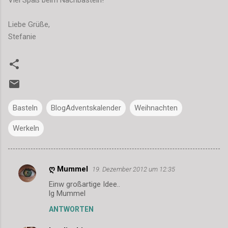
Viel Spaß beim Nachbasteln!
Liebe Grüße,
Stefanie
Basteln
BlogAdventskalender
Weihnachten
Werkeln
ღ Mummel
19. Dezember 2012 um 12:35
K
Einw großartige Idee..
o
lg Mummel
m
ANTWORTEN
m