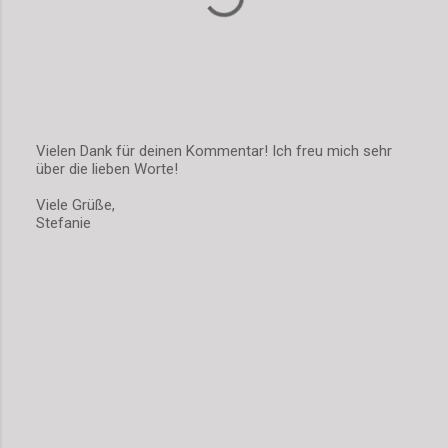
Vielen Dank für deinen Kommentar! Ich freu mich sehr
über die lieben Worte!
K
o
Viele Grüße,
m
Stefanie
m
e
n
t
a
r
v
e
r
ö
f
f
e