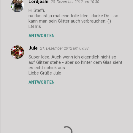
Lordjoshi
e
20. Dezember 2012 um 10:30
n
Hi Steffi,
na das ist ja mal eine tolle Idee -danke Dir - so
t
kann man sein Glitter auch verbrauchen:-))
LG Iris
a
r
ANTWORTEN
e
Jule
21. Dezember 2012 um 09:38
Super Idee. Auch wenn ich eigentlich nicht so
auf Glitzer stehe - aber so hinter dem Glas sieht
es echt schick aus.
Liebe Grüße Jule
ANTWORTEN