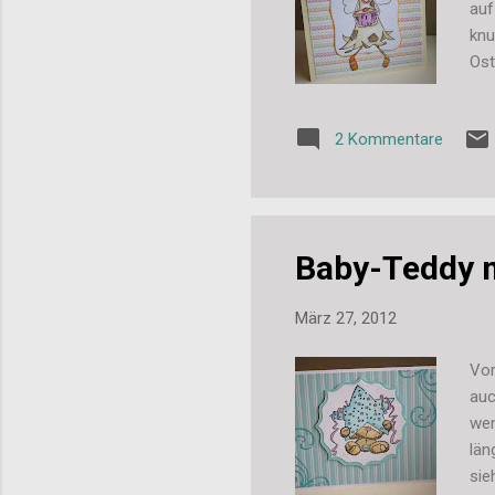
auf
knu
Ost
2 Kommentare
Baby-Teddy 
März 27, 2012
Vor
auc
wen
län
sie