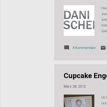
Heu
zum
sei
int
Gel
auc
auc
4 Kommentare
kan
sei
Cupcake Eng
März 28, 2012
Un 
(es