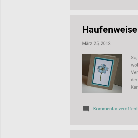
übr
geü
Ste
Haufenweise 
März 25, 2012
So,
wob
Ver
der
Kar
Bas
woh
Kommentar veröffent
auc
fer