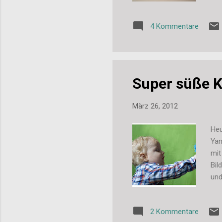
ein
let
4 Kommentare
"no
Grü
Super süße K
März 26, 2012
Heu
Yan
mit
Bil
und
sch
(st
2 Kommentare
Asc