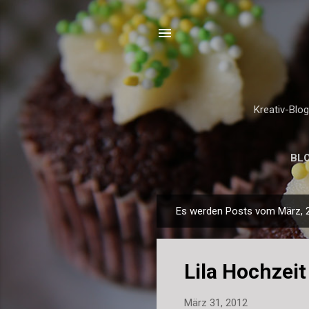
Kreativ-Blo
BL
Es werden Posts vom März, 2
P
o
s
Lila Hochzeit
t
s
März 31, 2012