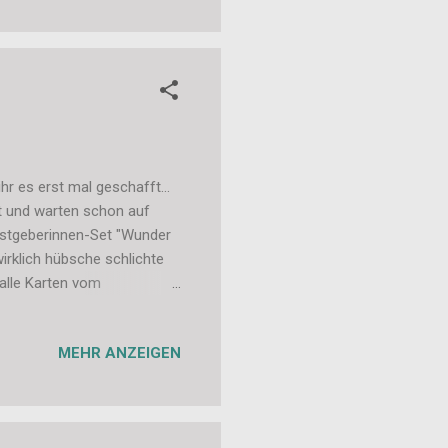
ene oder schon etwas
enug haben. Liebe Grüße,
r es erst mal geschafft...
t und warten schon auf
astgeberinnen-Set "Wunder
irklich hübsche schlichte
 alle Karten vom
Nachhinein, da muss ich mich
deres, aber ihr könnt euch
MEHR ANZEIGEN
an kann ja auch nie genug
tefanie