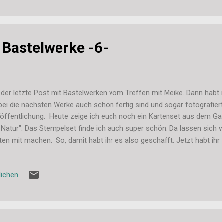
igens auch immer ein tolles Geschenk für werdende, frisch geback
btere Eltern. Denn schöne Bilder vom Nachwuchs kann man ja nie g
fanie
Bastelwerke -6-
 der letzte Post mit Bastelwerken vom Treffen mit Meike. Dann habt ih
ei die nächsten Werke auch schon fertig sind und sogar fotografier
öffentlichung. Heute zeige ich euch noch ein Kartenset aus dem G
 Natur": Das Stempelset finde ich auch super schön. Da lassen sich w
ten mit machen. So, damit habt ihr es also geschafft. Jetzt habt ihr
teltreffen gesehen. Bis auf eine... die gefällt mir aber gar nicht im 
l noch mal dransetzen. Morgen gibt es dann erst mal wieder was An
lichen
h in den nächsten Tage auf weitere Bastelwerke gefasst machen. M
tige handgemachte Karten in der Vorratskiste haben. Liebe Grüße, S