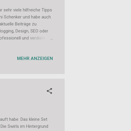
 sehr viele hilfreiche Tipps
ani Schenker und habe auch
ktuelle Beiträge zu
logging, Design, SEO oder
ofessionell und verdient
lso vielleicht mögt ihr ja
wsletter eintragen. Ich
MEHR ANZEIGEN
n Kommentar, wie euch
auft habe. Das kleine Set
 Die Swirls im Hintergrund