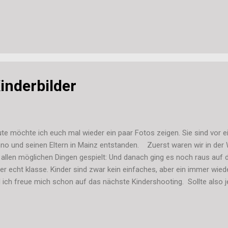
en weißen Kartenrohling benutzt. Ich kann mich tatsächlich nicht er
zten Mal getan habe. Seit bestimmt einem Jahr habe ich einen Haufen 
rmalem" Kartenformat und in Quadratisch. Da werden irgendwie fast
ße, Stefanie
inderbilder
te möchte ich euch mal wieder ein paar Fotos zeigen. Sie sind vor
no und seinen Eltern in Mainz entstanden. Zuerst waren wir in der
 allen möglichen Dingen gespielt: Und danach ging es noch raus auf de
der echt klasse. Kinder sind zwar kein einfaches, aber ein immer wi
 ich freue mich schon auf das nächste Kindershooting. Sollte also 
icken Bildern von seinem Baby, Kind oder eben von sich selber haben
efanie.hombach@web.de). Alle Orte aus der Ecke Hanau, Frankfurt, 
haffenburg und Umgebung sind absolut kein Problem. --> Ein Gutsche