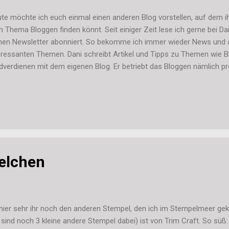
te möchte ich euch einmal einen anderen Blog vorstellen, auf dem ihr
 Thema Bloggen finden könnt. Seit einiger Zeit lese ich gerne bei D
nen Newsletter abonniert. So bekomme ich immer wieder News und a
eressanten Themen. Dani schreibt Artikel und Tipps zu Themen wie B
dverdienen mit dem eigenen Blog. Er betriebt das Bloggen nämlich pr
h sein Geld damit. Er hat also richtig Ahnung von dem, was er tut ;-) A
h mal bei ihm vorbei schauen und euch vielleicht sogar für seinen Ne
n es nur empfehlen. Viel Spaß dort und schreibt mir gerne mal eine
ne Seite gefällt. Liebe Grüße, Stefanie
elchen
hier sehr ihr noch den anderen Stempel, den ich im Stempelmeer gek
 sind noch 3 kleine andere Stempel dabei) ist von Trim Craft. So süß: