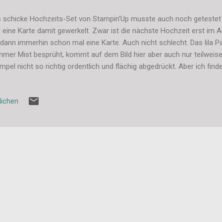
 schicke Hochzeits-Set von Stampin'Up musste auch noch getestet
 eine Karte damit gewerkelt. Zwar ist die nächste Hochzeit erst im 
 dann immerhin schon mal eine Karte. Auch nicht schlecht. Das lila Pa
mmer Mist besprüht, kommt auf dem Bild hier aber auch nur teilweise 
mpel nicht so richtig ordentlich und flächig abgedrückt. Aber ich find
ht schlecht. Passt irgendwie. Liebe Grüße, Stefanie
lichen