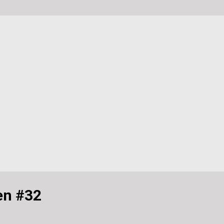
en #32