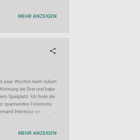
innern, wann ich das zum
beiger Rohlinge hier, in
MEHR ANZEIGEN
 immer die benutzt. Liebe
 ein paar Wochen beim süßen
 Wohnung der Drei und habe
m Spielplatz: Ich finde die
eder spannendes Fotomotiv
jemand Interesse an
, meldet euch gerne bei mir
Mainz, Wiesbaden,
MEHR ANZEIGEN
in für so ein Shooting ist