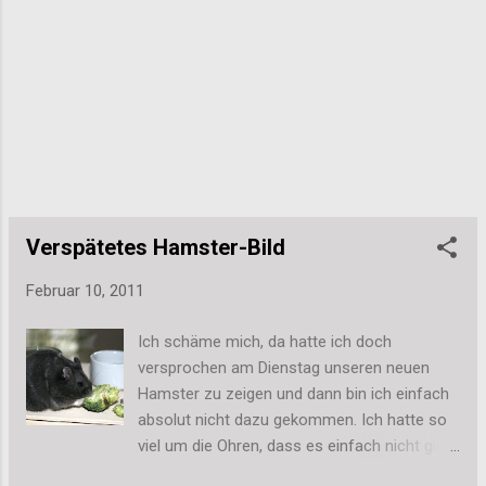
den 3 Muffins schon feststand. Auch das
Papier stand schnell fest, da die Vorgabe
"Grün" war. Die Karte sollte ja zum Geschenk
passen. Ich hoffe, die Karten gefallen euch.
Ich mag sie alle drei nämlich richtig gerne -
und nicht nur, weil eben mal wieder
Muffins/Cupcakes drauf sind. =) Liebe Grüße,
Stefanie
Verspätetes Hamster-Bild
Februar 10, 2011
Ich schäme mich, da hatte ich doch
versprochen am Dienstag unseren neuen
Hamster zu zeigen und dann bin ich einfach
absolut nicht dazu gekommen. Ich hatte so
viel um die Ohren, dass es einfach nicht ging.
Dafür zeige ich euch den kleinen Hector jetzt