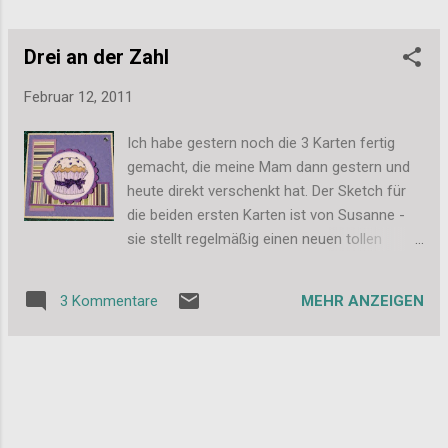
Drei an der Zahl
Februar 12, 2011
Ich habe gestern noch die 3 Karten fertig
gemacht, die meine Mam dann gestern und
heute direkt verschenkt hat. Der Sketch für
die beiden ersten Karten ist von Susanne -
sie stellt regelmäßig einen neuen tollen
Sketch ins Stempelcafe. Danke dafür! Die
Karten sind für Zwillinge zum Geburtstag,
MEHR ANZEIGEN
3 Kommentare
deswegen habe ich 2 Varianten der gleichen
Karte gebastelt: Und für eine weitere
Freundin ist dann noch diese Karte
entstanden. Sie ist nach dem Sketch von
Sketch N Stash entstanden. Ich musste den
Sketch etwas abwandeln, da das Motiv mit