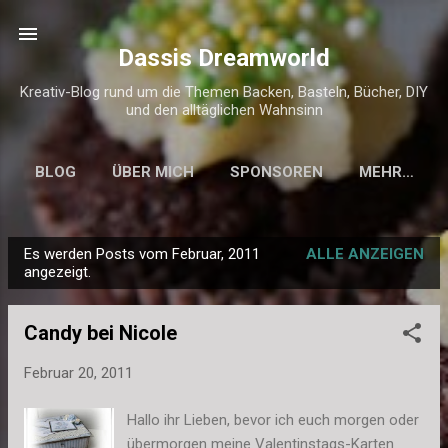
Direkt zum Hauptbereich
Dassis Dreamworld
Kreativ-Blog rund um die Themen Backen, Basteln, Bücher, DIY
und den alltäglichen Wahnsinn
BLOG
ÜBER MICH
SPONSOREN
MEHR…
KONTAKT & IMPRESSUM
Es werden Posts vom Februar, 2011
ALLE ANZEIGEN
P
angezeigt.
o
s
Candy bei Nicole
t
s
Februar 20, 2011
Hallo ihr Lieben, bevor ich euch morgen oder
übermorgen meine Valentinstags-Karten