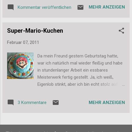
heute. Bisher habe ich leider nur ein gutes
MEHR ANZEIGEN
Kommentar veröffentlichen
Bild von ihm, weil ich ihn nicht so viel ärgern
möchte. Sonst beißt er mir wieder so nett in
den Finger, das hat er nämlich vor Kurzem
Super-Mario-Kuchen
getan. Mit voller Kraft in die Fingerkuppe vom
Zeigefinger - sehr schmerzhaft und super
Februar 07, 2011
unpraktisch, wenn man am Computer
arbeiten muss. Hier sehr ihr ihn jetzt also bei
Da mein Freund gestern Geburtstag hatte,
seiner Lieblingsbeschäftigung - Brokkoli
war ich natürlich mal wieder fleißig und habe
fressen: Und sobald ich schöne Bilder habe,
in stundenlanger Arbeit ein essbares
zeige ich euch noch ein paar andere, auf
Meisterwerk fertig gestellt. Ja, ich weiß,
denen man auch seinen halb weißen Bauch
Eigenlob stinkt, aber ich bin echt stolz auf
und die weißen Pfötchen besser sieht. Und
meine 2-stöckige Torte. Da mein Freund ein
noch ein kleiner Nachtrag zu meinem
großer Konsolen-Freund und Super-Mario-
Kuchen. Er war lecker, meinem Freund mit
MEHR ANZEIGEN
3 Kommentare
Fan ist, sollte das dieses Jahr das Thema für
dem Zucker-Fondant aber etwas zu süß.
den Kuchen werden. Sehr aber einfach
Nächstes Mal gibt es also wohl doch wieder
selbst: Unten sitzt ein Zitronen-Joghurt-
klassischen Zuckerguss mit gaaanz ...
Kuchen mit einem Überzug aus selbst
WEITERE POSTS