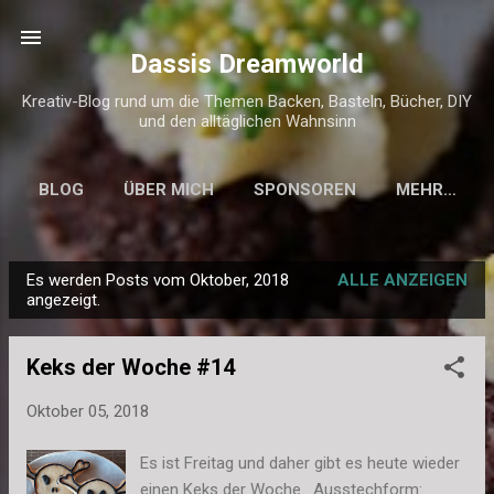
Direkt zum Hauptbereich
Dassis Dreamworld
Kreativ-Blog rund um die Themen Backen, Basteln, Bücher, DIY
und den alltäglichen Wahnsinn
BLOG
ÜBER MICH
SPONSOREN
MEHR…
KONTAKT & IMPRESSUM
Es werden Posts vom Oktober, 2018
ALLE ANZEIGEN
P
angezeigt.
o
s
Keks der Woche #14
t
s
Oktober 05, 2018
Es ist Freitag und daher gibt es heute wieder
einen Keks der Woche. Ausstechform: