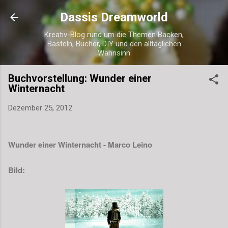
Direkt zum Hauptbereich
Dassis Dreamworld
Kreativ-Blog rund um die Themen Backen,
Basteln, Bücher, DIY und den alltäglichen
Wahnsinn
Buchvorstellung: Wunder einer
Winternacht
Dezember 25, 2012
Wunder einer Winternacht - Marco Leino
Bild: