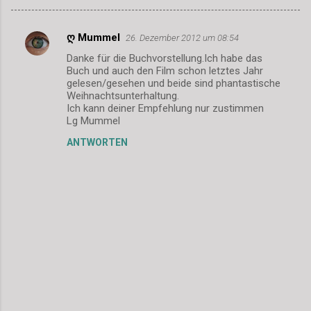
ღ Mummel
26. Dezember 2012 um 08:54
K
Danke für die Buchvorstellung.Ich habe das
o
Buch und auch den Film schon letztes Jahr
m
gelesen/gesehen und beide sind phantastische
Weihnachtsunterhaltung.
m
Ich kann deiner Empfehlung nur zustimmen
Lg Mummel
e
n
ANTWORTEN
t
a
r
e