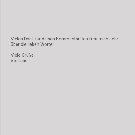
Vielen Dank für deinen Kommentar! Ich freu mich sehr
über die lieben Worte!
K
o
Viele Grüße,
m
Stefanie
m
e
n
t
a
r
v
e
r
ö
f
f
e
n