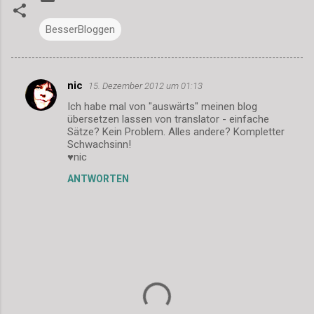
BesserBloggen
nic
15. Dezember 2012 um 01:13
K
Ich habe mal von "auswärts" meinen blog
o
übersetzen lassen von translator - einfache
m
Sätze? Kein Problem. Alles andere? Kompletter
Schwachsinn!
m
♥nic
e
ANTWORTEN
n
t
a
r
e