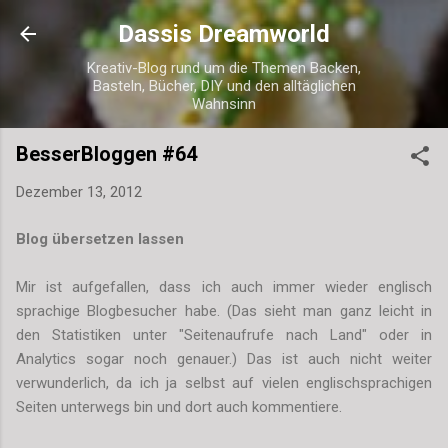
Direkt zum Hauptbereich
Dassis Dreamworld
Kreativ-Blog rund um die Themen Backen,
Basteln, Bücher, DIY und den alltäglichen
Wahnsinn
BesserBloggen #64
Dezember 13, 2012
Blog übersetzen lassen
Mir ist aufgefallen, dass ich auch immer wieder englisch
sprachige Blogbesucher habe. (Das sieht man ganz leicht in
den Statistiken unter "Seitenaufrufe nach Land" oder in
Analytics sogar noch genauer.) Das ist auch nicht weiter
verwunderlich, da ich ja selbst auf vielen englischsprachigen
Seiten unterwegs bin und dort auch kommentiere.