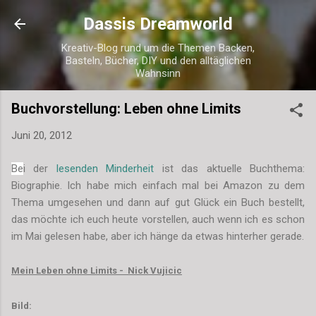
Direkt zum Hauptbereich
Dassis Dreamworld
Kreativ-Blog rund um die Themen Backen,
Basteln, Bücher, DIY und den alltäglichen
Wahnsinn
Buchvorstellung: Leben ohne Limits
Juni 20, 2012
Be
i der
lesenden Minderheit
ist das aktuelle Buchthema:
Biographie. Ich habe mich einfach mal bei Amazon zu dem
Thema umgesehen und dann auf gut Glück ein Buch bestellt,
das möchte ich euch heute vorstellen, auch wenn ich es schon
im Mai gelesen habe, aber ich hänge da etwas hinterher gerade.
Mein Leben ohne Limits - Nick Vujicic
Bild: