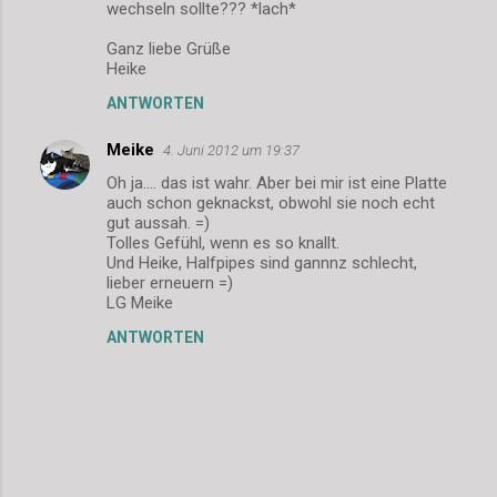
wechseln sollte??? *lach*
m
Ganz liebe Grüße
m
Heike
e
ANTWORTEN
n
Meike
4. Juni 2012 um 19:37
t
Oh ja.... das ist wahr. Aber bei mir ist eine Platte
a
auch schon geknackst, obwohl sie noch echt
r
gut aussah. =)
Tolles Gefühl, wenn es so knallt.
e
Und Heike, Halfpipes sind gannnz schlecht,
lieber erneuern =)
LG Meike
ANTWORTEN