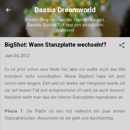
Direkt zum Hauptbereich
Dassis Dreamworld
Kreativ-Blog rund um die Themen Backen,
Basteln, Bücher, DIY und den alltäglichen
Wahnsinn
BigShot: Wann Stanzplatte wechseln!?
Juni 04, 2012
Es ist jetzt schon eine Weile her, aber ich wollte euch das Bild
trotzdem nicht vorenthalten. Meine BigShot habe ich jetzt
schon eine längere Zeit und ich liiiiebe sie! Hergeben würde ich
sie auf keinen Fall und entsprechend oft wird sie auch benutzt.
Natürlich sieht man das der oberen Stanzplatte irgendwann an.
Phase 1:
Die Platte ist neu mit vielleicht ein paar ersten
Stanzabdrücken. Ansonsten ist sie glatt und durchsichtig.