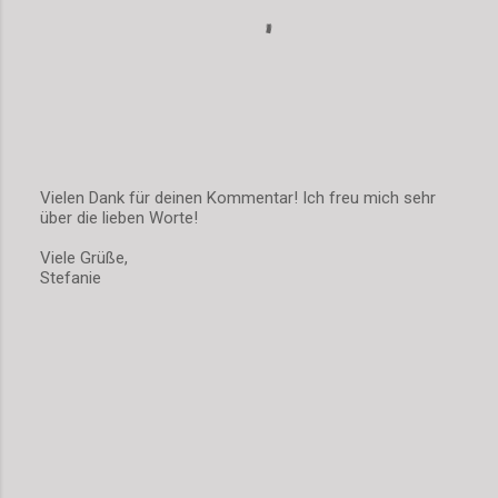
Vielen Dank für deinen Kommentar! Ich freu mich sehr
über die lieben Worte!
K
o
Viele Grüße,
m
Stefanie
m
e
n
t
a
r
v
e
r
ö
f