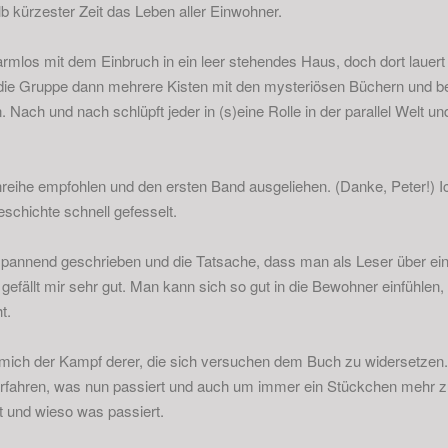
b kürzester Zeit das Leben aller Einwohner.
harmlos mit dem Einbruch in ein leer stehendes Haus, doch dort lauert
et die Gruppe dann mehrere Kisten mit den mysteriösen Büchern und b
n. Nach und nach schlüpft jeder in (s)eine Rolle in der parallel Welt und
hreihe empfohlen und den ersten Band ausgeliehen. (Danke, Peter!) I
schichte schnell gefesselt.
 spannend geschrieben und die Tatsache, dass man als Leser über ein
efällt mir sehr gut. Man kann sich so gut in die Bewohner einfühlen, 
t.
 mich der Kampf derer, die sich versuchen dem Buch zu widersetze
rfahren, was nun passiert und auch um immer ein Stückchen mehr z
ht und wieso was passiert.