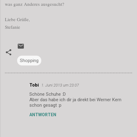
was ganz Anderes ausgesucht?
Liebe Grüße,
Stefanie
Shopping
Tobi
1. Juni 2013 um 23:07
K
Schöne Schuhe :D
o
Aber das habe ich dir ja direkt bei Werner Kern
m
schon gesagt :p
m
ANTWORTEN
e
n