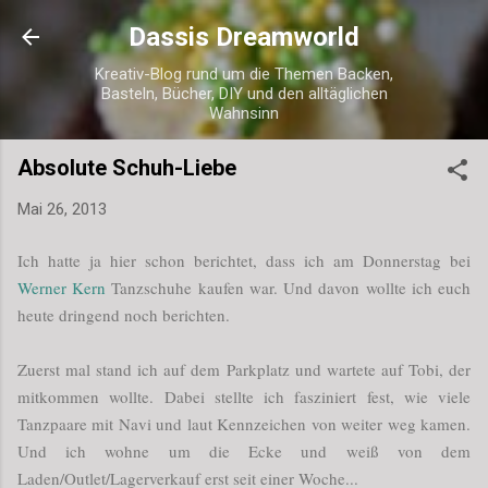
Direkt zum Hauptbereich
Dassis Dreamworld
Kreativ-Blog rund um die Themen Backen,
Basteln, Bücher, DIY und den alltäglichen
Wahnsinn
Absolute Schuh-Liebe
Mai 26, 2013
Ich hatte ja hier schon berichtet, dass ich am Donnerstag bei
Werner Kern
Tanzschuhe kaufen war. Und davon wollte ich euch
heute dringend noch berichten.
Zuerst mal stand ich auf dem Parkplatz und wartete auf Tobi, der
mitkommen wollte. Dabei stellte ich fasziniert fest, wie viele
Tanzpaare mit Navi und laut Kennzeichen von weiter weg kamen.
Und ich wohne um die Ecke und weiß von dem
Laden/Outlet/Lagerverkauf erst seit einer Woche...