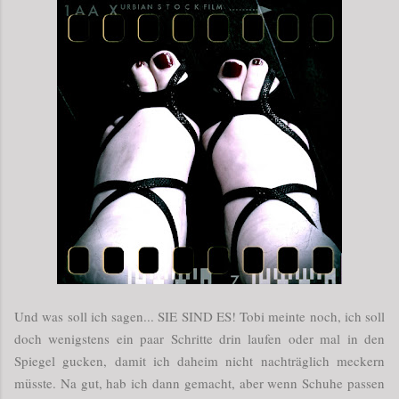
Und was soll ich sagen... SIE SIND ES! Tobi meinte noch, ich soll
doch wenigstens ein paar Schritte drin laufen oder mal in den
Spiegel gucken, damit ich daheim nicht nachträglich meckern
müsste. Na gut, hab ich dann gemacht, aber wenn Schuhe passen