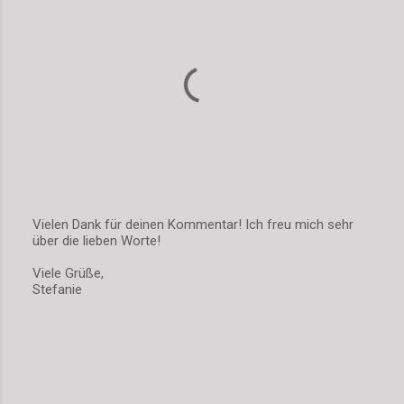
t
a
r
e
Vielen Dank für deinen Kommentar! Ich freu mich sehr
über die lieben Worte!
K
o
Viele Grüße,
m
Stefanie
m
e
n
t
a
r
v