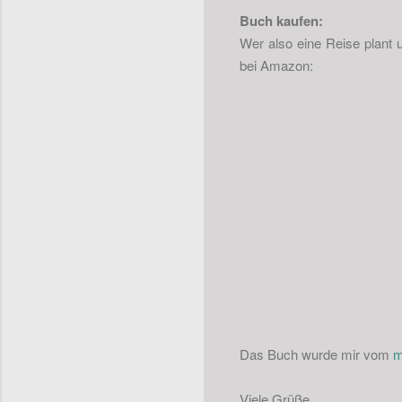
Buch kaufen:
Wer also eine Reise plant 
bei Amazon:
Das Buch wurde mir vom
m
Viele Grüße,