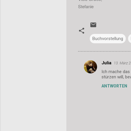
Stefanie
Buchvorstellung
Julia
13. März 
K
Ich mache das 
o
stürzen will, 
m
ANTWORTEN
m
e
n
t
a