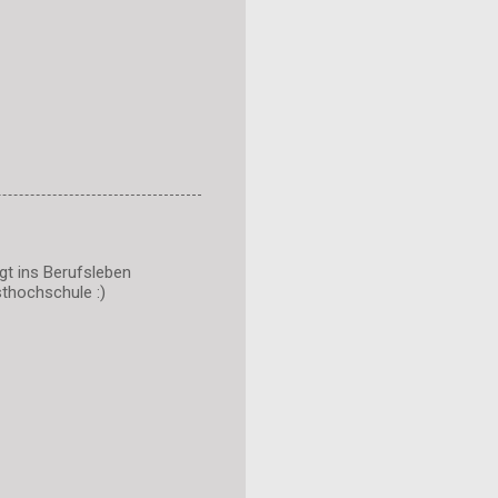
gt ins Berufsleben
thochschule :)