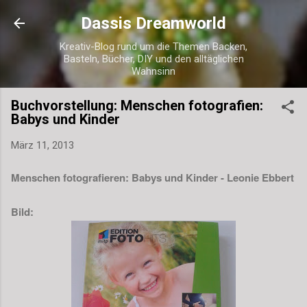
Direkt zum Hauptbereich
Dassis Dreamworld
Kreativ-Blog rund um die Themen Backen,
Basteln, Bücher, DIY und den alltäglichen
Wahnsinn
Buchvorstellung: Menschen fotografien:
Babys und Kinder
März 11, 2013
Menschen fotografieren: Babys und Kinder - Leonie Ebbert
Bild: