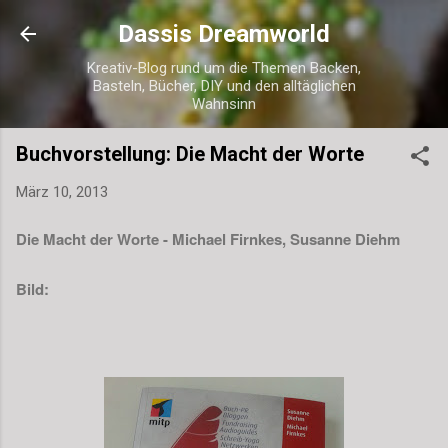
Direkt zum Hauptbereich
Dassis Dreamworld
Kreativ-Blog rund um die Themen Backen,
Basteln, Bücher, DIY und den alltäglichen
Wahnsinn
Buchvorstellung: Die Macht der Worte
März 10, 2013
Die Macht der Worte - Michael Firnkes, Susanne Diehm
Bild: