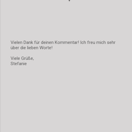
Vielen Dank für deinen Kommentar! Ich freu mich sehr
über die lieben Worte!
K
o
Viele Grüße,
m
Stefanie
m
e
n
t
a
r
v
e
r
ö
f
f
e