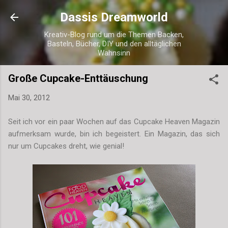
Direkt zum Hauptbereich
Dassis Dreamworld
Kreativ-Blog rund um die Themen Backen,
Basteln, Bücher, DIY und den alltäglichen
Wahnsinn
Große Cupcake-Enttäuschung
Mai 30, 2012
Seit ich vor ein paar Wochen auf das Cupcake Heaven Magazin
aufmerksam wurde, bin ich begeistert. Ein Magazin, das sich
nur um Cupcakes dreht, wie genial!