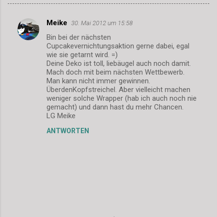
Meike
30. Mai 2012 um 15:58
K
Bin bei der nächsten
o
Cupcakevernichtungsaktion gerne dabei, egal
m
wie sie getarnt wird. =)
Deine Deko ist toll, liebäugel auch noch damit.
m
Mach doch mit beim nächsten Wettbewerb.
Man kann nicht immer gewinnen.
e
ÜberdenKopfstreichel. Aber vielleicht machen
n
weniger solche Wrapper (hab ich auch noch nie
gemacht) und dann hast du mehr Chancen.
t
LG Meike
a
ANTWORTEN
r
e