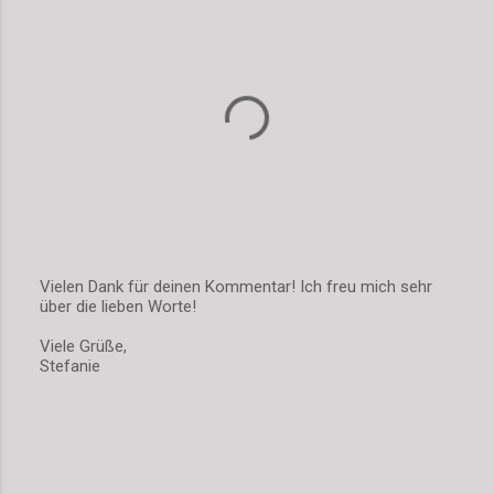
Vielen Dank für deinen Kommentar! Ich freu mich sehr
über die lieben Worte!
K
o
Viele Grüße,
m
Stefanie
m
e
n
t
a
r
v