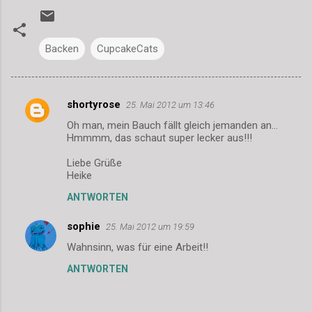
Backen
CupcakeCats
shortyrose
25. Mai 2012 um 13:46
K
Oh man, mein Bauch fällt gleich jemanden an...
o
Hmmmm, das schaut super lecker aus!!!
m
Liebe Grüße
m
Heike
e
ANTWORTEN
n
sophie
25. Mai 2012 um 19:59
t
Wahnsinn, was für eine Arbeit!!
a
r
ANTWORTEN
e