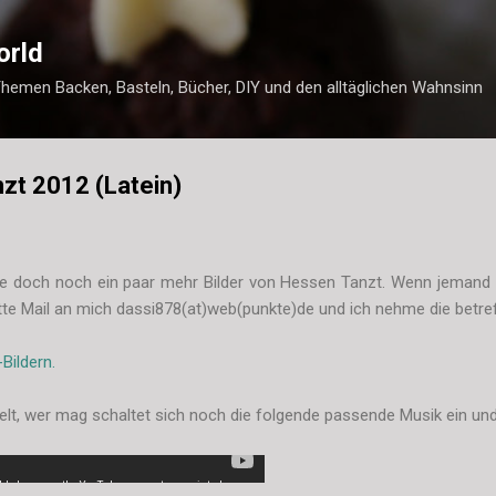
Direkt zum Hauptbereich
orld
Themen Backen, Basteln, Bücher, DIY und den alltäglichen Wahnsinn
zt 2012 (Latein)
 doch noch ein paar mehr Bilder von Hessen Tanzt. Wenn jemand 
bitte Mail an mich dassi878(at)web(punkte)de und ich nehme die betref
Bildern.
lt, wer mag schaltet sich noch die folgende passende Musik ein und l