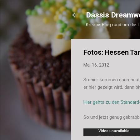
Dassis Dreamw
Kreativ-Blog rund um die 
Fotos: Hessen Tan
Mai 16, 2012
So hier kommen dann heute
er hier gezeigt wird, dann 
Hier gehts zu den Standard-
So und jetzt genug gebrabbe