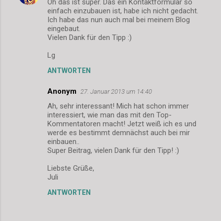
Oh das ist super. Das ein Kontaktformular so
einfach einzubauen ist, habe ich nicht gedacht.
a
Ich habe das nun auch mal bei meinem Blog
r
eingebaut.
Vielen Dank für den Tipp :)
e
Lg
ANTWORTEN
Anonym
27. Januar 2013 um 14:40
Ah, sehr interessant! Mich hat schon immer
interessiert, wie man das mit den Top-
Kommentatoren macht! Jetzt weiß ich es und
werde es bestimmt demnächst auch bei mir
einbauen..
Super Beitrag, vielen Dank für den Tipp! :)
Liebste Grüße,
Juli
ANTWORTEN