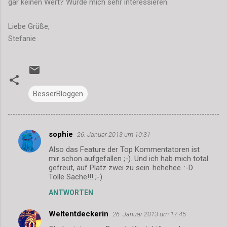
gar keinen Wert? Würde mich sehr interessieren.
Liebe Grüße,
Stefanie
BesserBloggen
sophie
26. Januar 2013 um 10:31
K
Also das Feature der Top Kommentatoren ist
o
mir schon aufgefallen ;-). Und ich hab mich total
m
gefreut, auf Platz zwei zu sein..hehehee..:-D.
Tolle Sache!!! ;-)
m
ANTWORTEN
e
n
Weltentdeckerin
26. Januar 2013 um 17:45
t