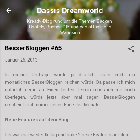
Direkt zum Hauptbereich
Dassis Dreamworld
Kreativ-Blog rund um die Themen Backen,
Basteln, Bücher, DIY und den alltäglichen
Wahnsinn
BesserBloggen #65
Januar 26, 2013
In meiner Umfrage wurde ja deutlich, dass euch ein
monatliches BesserBloggen reichen würde. Da passe ich mich
natürlich gerne an
.
Einen festen Termin muss ich mir noch
überlegen, würde jetzt aber mal sagen, BesserBloggen
erscheint grob immer gegen Ende des Monats.
Neue Features auf dem Blog
Ich war mal wieder fleißig und habe 2 neue Features auf dem