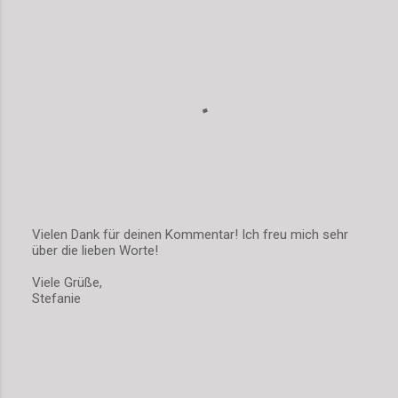
Vielen Dank für deinen Kommentar! Ich freu mich sehr
über die lieben Worte!
K
o
Viele Grüße,
m
Stefanie
m
e
n
t
a
r
v