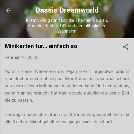
Direkt zum Hauptbereich
Dassis Dreamworld
Kreativ-Blog rund um die Themen Backen,
Basteln, Bücher, DIY und den alltäglichen
Wahnsinn
Minikarten für... einfach so
Februar 10, 2012
Noch 3 kleine Werke von der Pyjama-Part... irgendwie brauch
man doch immer mal ein paar Mini-Karten, die man mal schnell
zu einem kleinen Mitbringsel dazu legen kann. Und genau dann,
wenn man sie braucht, hat man gerade natürlich gar keine Zeit
sie zu basteln.
Deswegen habe ich einfach mal 3 Stück vorgebastelt. Sie sind
alle 3 sehr schlicht gehalten und gingen wirklich schnell.