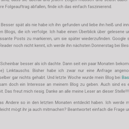
re Folgeauftrag abfallen, finde ich das einfach faszinierend.
Besser spät als nie habe ich ihn gefunden und liebe ihn heiß und inn
en Blogs, die ich verfolge. Ich habe einen Überblick über gelesene 
essante Posts zu markieren, um sie später wiederzufinden. Google s
 Reader noch nicht kennt, ich werde ihn nächsten Donnerstag bei Bes
Scheinbar besser als ich dachte. Dann seit ein paar Monaten beko
ose) Linktauschs. Bisher habe ich zwar nur eine Anfrage angen
selber gar nichts gehabt. Und letzte Woche wurde mein Blog bei
Bas
gsam doch ein Interesse an meinem Blog zu geben. Auch sind es
t. Das freut mich riesig. Danke an alle meine Leser an dieser Stelle!!!
as Andere so in den letzten Monaten entdeckt haben. Ich werde m
lleicht mögt ihr ja auch mitmachen? Beantwortet einfach die Frage 