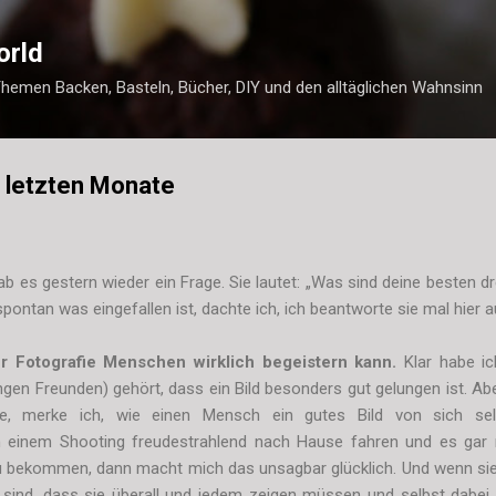
Direkt zum Hauptbereich
orld
Themen Backen, Basteln, Bücher, DIY und den alltäglichen Wahnsinn
 letzten Monate
ab es gestern wieder ein Frage. Sie lautet: „
Was sind deine besten dr
ontan was eingefallen ist, dachte ich, ich beantworte sie mal hier 
r Fotografie Menschen wirklich begeistern kann.
Klar habe i
gen Freunden) gehört, dass ein Bild besonders gut gelungen ist. Ab
ere, merke ich, wie einen Mensch ein gutes Bild von sich s
einem Shooting freudestrahlend nach Hause fahren und es gar n
zu bekommen, dann macht mich das unsagbar glücklich. Und wenn si
t sind, dass sie überall und jedem zeigen müssen und selbst dabe