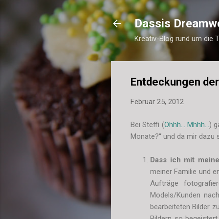
Dassis Dreamw
Kreativ-Blog rund um die 
Entdeckungen der
Februar 25, 2012
Bei Steffi (
Ohhh... Mhhh...
) g
Monate?“ und da mir dazu sp
Dass ich mit meine
meiner Familie und en
Aufträge fotografi
Models/Kunden nach 
bearbeiteten Bilder 
Bildern so begeister