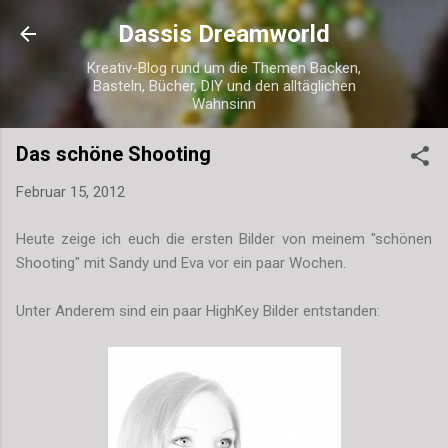
Direkt zum Hauptbereich
Dassis Dreamworld
Kreativ-Blog rund um die Themen Backen,
Basteln, Bücher, DIY und den alltäglichen
Wahnsinn
Das schöne Shooting
Februar 15, 2012
Heute zeige ich euch die ersten Bilder von meinem "schönen
Shooting" mit Sandy und Eva vor ein paar Wochen.
Unter Anderem sind ein paar HighKey Bilder entstanden: