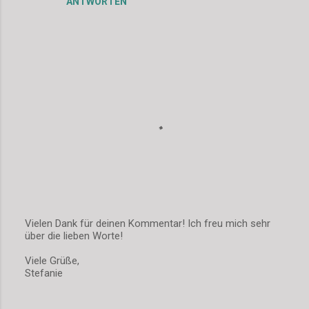
ANTWORTEN
Vielen Dank für deinen Kommentar! Ich freu mich sehr
über die lieben Worte!
K
o
Viele Grüße,
m
Stefanie
m
e
n