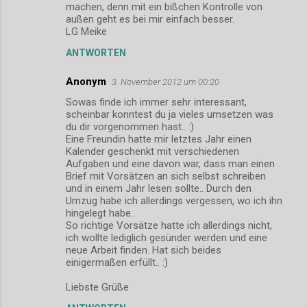
m
machen, denn mit ein bißchen Kontrolle von
außen geht es bei mir einfach besser.
e
LG Meike
n
ANTWORTEN
t
a
Anonym
3. November 2012 um 00:20
r
Sowas finde ich immer sehr interessant,
scheinbar konntest du ja vieles umsetzen was
e
du dir vorgenommen hast.. :)
Eine Freundin hatte mir letztes Jahr einen
Kalender geschenkt mit verschiedenen
Aufgaben und eine davon war, dass man einen
Brief mit Vorsätzen an sich selbst schreiben
und in einem Jahr lesen sollte.. Durch den
Umzug habe ich allerdings vergessen, wo ich ihn
hingelegt habe..
So richtige Vorsätze hatte ich allerdings nicht,
ich wollte lediglich gesünder werden und eine
neue Arbeit finden. Hat sich beides
einigermaßen erfüllt.. :)
Liebste Grüße