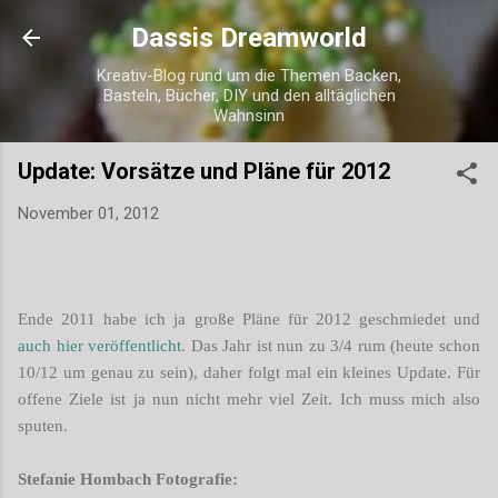
Direkt zum Hauptbereich
Dassis Dreamworld
Kreativ-Blog rund um die Themen Backen,
Basteln, Bücher, DIY und den alltäglichen
Wahnsinn
Update: Vorsätze und Pläne für 2012
November 01, 2012
Ende 2011
habe ich
ja große Pläne für 2012 geschmiedet und
auch hier veröffentlicht
. Das Jahr ist nun zu 3/4 rum (heute schon
10/12 um genau zu sein), daher folgt mal ein kleines Update. Für
offene Ziele ist ja nun nicht mehr viel Zeit. Ich muss mich also
sputen.
Stefanie Hombach Fotografie: