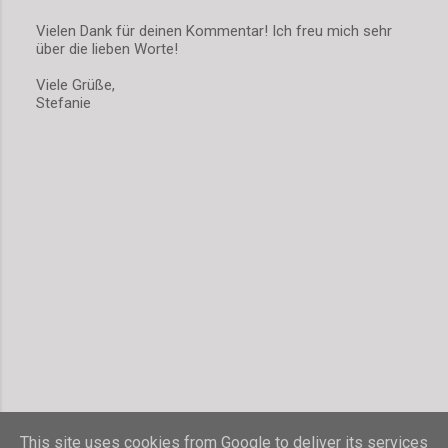
Vielen Dank für deinen Kommentar! Ich freu mich sehr
über die lieben Worte!
K
o
Viele Grüße,
m
Stefanie
m
e
n
t
a
r
v
e
r
ö
f
f
e
n
t
l
i
c
h
This site uses cookies from Google to deliver its services
e