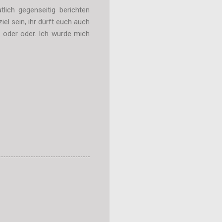
lich gegenseitig berichten
el sein, ihr dürft euch auch
r oder oder. Ich würde mich