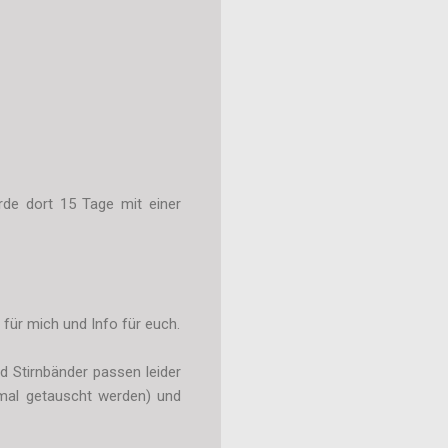
rde dort 15 Tage mit einer
für mich und Info für euch.
 Stirnbänder passen leider
 mal getauscht werden) und