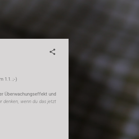
 1.1. ;-)
ieser Überwachungseffekt und
ur denken, wenn du das jetzt