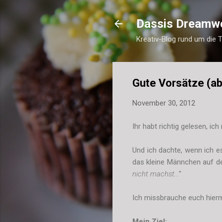
Dassis Dreamw
Kreativ-Blog rund um die 
Gute Vorsätze (ab
November 30, 2012
Ihr habt richtig gelesen, i
Und ich dachte, wenn ich es
das kleine Männchen auf der
nicht machst...
"
Ich missbrauche euch hiermi
Mein Ziel: