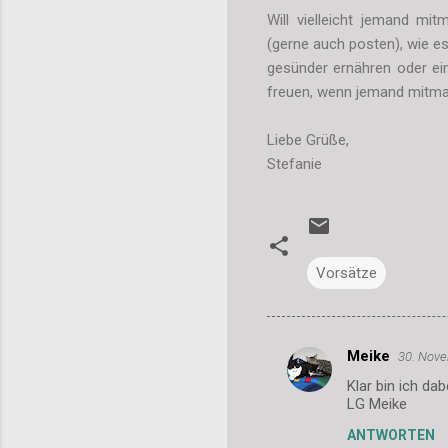
Will vielleicht jemand mi
(gerne auch posten), wie es
gesünder ernähren oder ein
freuen, wenn jemand mitma
Liebe Grüße,
Stefanie
Vorsätze
Meike
30. Nov
K
Klar bin ich dabe
o
LG Meike
m
ANTWORTEN