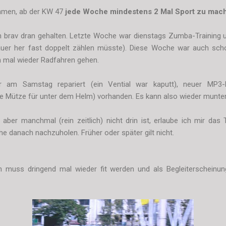
mmen, ab der KW 47
jede Woche mindestens 2 Mal Sport zu mac
n brav dran gehalten. Letzte Woche war dienstags Zumba-Trainin
Dauer her fast doppelt zählen müsste). Diese Woche war auch sc
h mal wieder Radfahren gehen.
 am Samstag repariert (ein Vential war kaputt), neuer MP3-Pl
ine Mütze für unter dem Helm) vorhanden. Es kann also wieder munter
ber manchmal (rein zeitlich) nicht drin ist, erlaube ich mir das
e danach nachzuholen. Früher oder später gilt nicht.
muss dringend mal wieder fit werden und als Begleiterscheinun