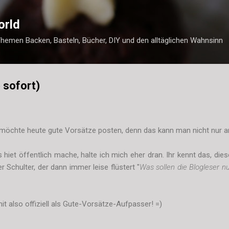
Direkt zum Hauptbereich
orld
Themen Backen, Basteln, Bücher, DIY und den alltäglichen Wahnsinn
 sofort)
ch möchte heute gute Vorsätze posten, denn das kann man nicht nur am
 hiet öffentlich mache, halte ich mich eher dran. Ihr kennt das, d
 Schulter, der dann immer leise flüstert "
Was sollen die Blogleser n
t also offiziell als Gute-Vorsätze-Aufpasser! =)