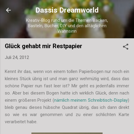
Direkt zum Hauptbereich
Dassis Dreamworld
Kreativ-Blog rund um die Themen Backen,
Basteln, Bücher, DIY und den alltäglichen
Wahnsinn
Glück gehabt mir Restpapier
Juli 24, 2012
Kennt ihr das, wenn von einem tollen Papierbogen nur noch ein
kleines Stück übrig ist und man ganz wehmütig wird, dass das
schöne Papier nun fast leer ist? Mir geht es jedenfalls immer
so. Aber bei diesem Bogen hatte ich wirklich Glück, denn nach
einem größeren Projekt (
nämlich meinem Schreibtisch-Display
)
bleib genau dieses hübsche Quadrat übrig, das ich dann direkt
so wie es war genommen und zu einer schlichten Karte
verarbeitet habe.