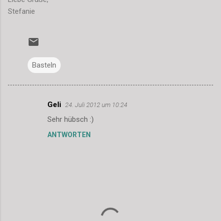
Stefanie
Basteln
Geli
24. Juli 2012 um 10:24
K
Sehr hübsch :)
o
ANTWORTEN
m
m
e
n
t
a
r