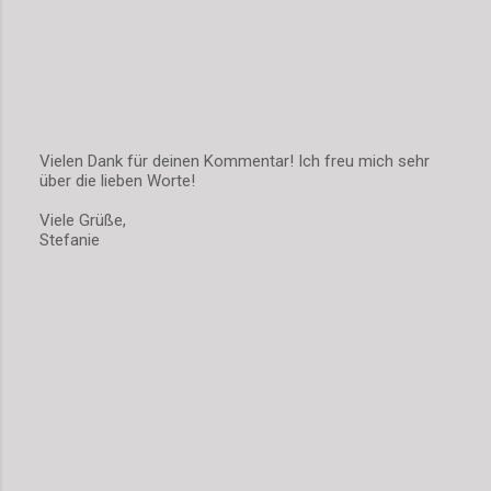
e
Vielen Dank für deinen Kommentar! Ich freu mich sehr
über die lieben Worte!
K
o
Viele Grüße,
m
Stefanie
m
e
n
t
a
r
v
e
r
ö
f
f
e