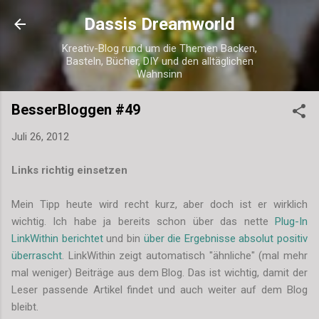
Direkt zum Hauptbereich
Dassis Dreamworld
Kreativ-Blog rund um die Themen Backen,
Basteln, Bücher, DIY und den alltäglichen
Wahnsinn
BesserBloggen #49
Juli 26, 2012
Links richtig einsetzen
Mein Tipp heute wird recht kurz, aber doch ist er wirklich
wichtig. Ich habe ja bereits schon über das nette
Plug-In
LinkWithin berichtet
und bin
über die Ergebnisse absolut positiv
überrascht
. LinkWithin zeigt automatisch "ähnliche" (mal mehr
mal weniger) Beiträge aus dem Blog. Das ist wichtig, damit der
Leser passende Artikel findet und auch weiter auf dem Blog
bleibt.