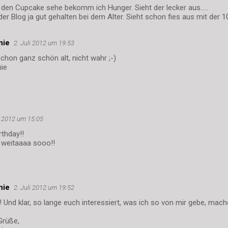
den Cupcake sehe bekomm ich Hunger. Sieht der lecker aus.....
der Blog ja gut gehalten bei dem Alter. Sieht schon fies aus mit der 1
nie
2. Juli 2012 um 19:53
schon ganz schön alt, nicht wahr ;-)
nie
i 2012 um 15:05
thday!!
 weitaaaa sooo!!
nie
2. Juli 2012 um 19:52
 Und klar, so lange euch interessiert, was ich so von mir gebe, mach
Grüße,