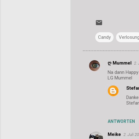
Candy
Verlosun
ღ Mummel
2.
K
Na dann Happy B
o
LG Mummel
m
Stefa
m
Danke
e
Stefa
n
t
ANTWORTEN
a
Meike
2. Juli 
r