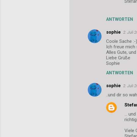
Stefa
ANTWORTEN
sophie
2. Juli
Coole Sache :-)
Ich freue mich
Alles Gute, un
Liebe Grüße
Sophie
ANTWORTEN
sophie
2. Juli
..und dir so wa
Stefa
... un
richti
Viele 
Stefa