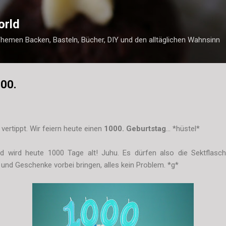
Direkt zum Hauptbereich
orld
Themen Backen, Basteln, Bücher, DIY und den alltäglichen Wahnsinn
000.
vertippt. Wir feiern heute einen
1000. Geburtstag
... *hüstel*
 wird heute 1000 Tage alt! Juhu. Es dürfen also die Sektflasche
nd Geschenke vorbei bringen, alles kein Problem. *g*