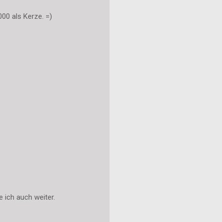
000 als Kerze. =)
e ich auch weiter.