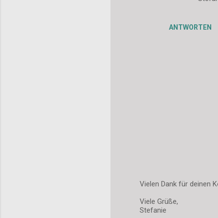
ANTWORTEN
Vielen Dank für deinen K
K
Viele Grüße,
o
Stefanie
m