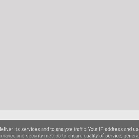
Powered by Blogger
liver its services and to analyze traffic. Your IP address and u
rmance and security metrics to ensure quality of service, gener
© Stefanie Hombach