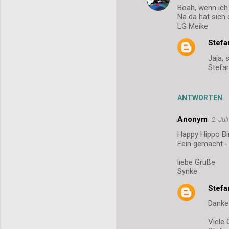
Boah, wenn ich 
e
Na da hat sich 
LG Meike
Stefa
Jaja, 
Stefa
ANTWORTEN
Anonym
2. Jul
Happy Hippo Bir
Fein gemacht -
liebe Grüße
Synke
Stefa
Danke!
Viele 