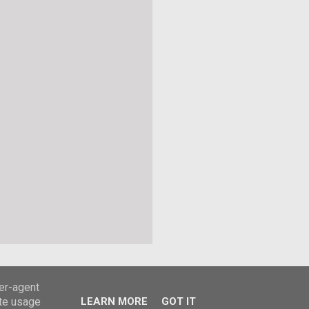
ser-agent
ate usage
LEARN MORE
GOT IT