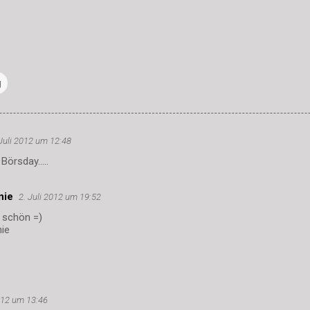
g
 Juli 2012 um 12:48
örsday.....
nie
2. Juli 2012 um 19:52
 schön =)
nie
2012 um 13:46