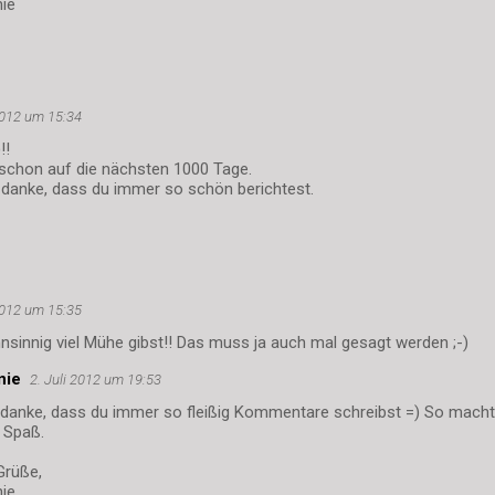
nie
 2012 um 15:34
!!
 schon auf die nächsten 1000 Tage.
d danke, dass du immer so schön berichtest.
 2012 um 15:35
hnsinnig viel Mühe gibst!! Das muss ja auch mal gesagt werden ;-)
nie
2. Juli 2012 um 19:53
d danke, dass du immer so fleißig Kommentare schreibst =) So mach
g Spaß.
Grüße,
nie