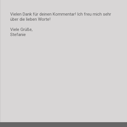
Vielen Dank für deinen Kommentar! Ich freu mich sehr
über die lieben Worte!
K
o
Viele Grüße,
m
Stefanie
m
e
n
t
a
r
v
e
r
ö
f
f
e
n
t
l
i
c
h