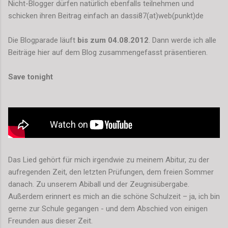
Nicht-Blogger dürfen natürlich ebenfalls teilnehmen und
schicken ihren Beitrag einfach an dassi87(at)web(punkt)de
Die Blogparade läuft
bis zum 04.08.2012
. Dann werde ich alle
Beiträge hier auf dem Blog zusammengefasst präsentieren.
Save tonight
Das Lied gehört für mich irgendwie zu meinem Abitur, zu der
aufregenden Zeit, den letzten Prüfungen, dem freien Sommer
danach. Zu unserem Abiball und der Zeugnisübergabe.
Außerdem erinnert es mich an die schöne Schulzeit – ja, ich bin
gerne zur Schule gegangen - und dem Abschied von einigen
Freunden aus dieser Zeit.