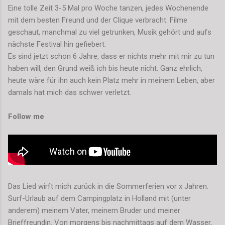
Eine tolle Zeit 3-5 Mal pro Woche tanzen, jedes Wochenende
mit dem besten Freund und der Clique verbracht. Filme
geschaut, manchmal zu viel getrunken, Musik gehört und aufs
nächste Festival hin gefiebert.
Es sind jetzt schon 6 Jahre, dass er nichts mehr mit mir zu tun
haben will, den Grund weiß ich bis heute nicht. Ganz ehrlich,
heute wäre für ihn auch kein Platz mehr in meinem Leben, aber
damals hat mich das schwer verletzt.
Follow me
Das Lied wirft mich zurück in die Sommerferien vor x Jahren.
Surf-Urlaub auf dem Campingplatz in Holland mit (unter
anderem) meinem Vater, meinem Bruder und meiner
Brieffreundin. Von morgens bis nachmittags auf dem Wasser,