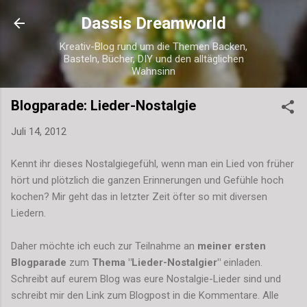
Direkt zum Hauptbereich
Dassis Dreamworld
Kreativ-Blog rund um die Themen Backen,
Basteln, Bücher, DIY und den alltäglichen
Wahnsinn
Blogparade: Lieder-Nostalgie
Juli 14, 2012
Kennt ihr dieses Nostalgiegefühl, wenn man ein Lied von früher
hört und plötzlich die ganzen Erinnerungen und Gefühle hoch
kochen? Mir geht das in letzter Zeit öfter so mit diversen
Liedern.
Daher möchte ich euch zur Teilnahme an
meiner ersten
Blogparade
zum
Thema "Lieder-Nostalgier"
einladen.
Schreibt auf eurem Blog was eure Nostalgie-Lieder sind und
schreibt mir den Link zum Blogpost in die Kommentare. Alle