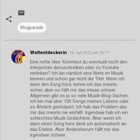
Blogparade
Weltentdeckerin
14. Juli 2012 um 15:17
K
Eine nette Idee. Könntest du eventuell noch den
o
Interpreten dazuschreiben oder zu Youtube
m
verlinken? Ich bin nämlich eine Niete im Musik
kennen und schon gar nicht die Titel. Wenn ich
m
dann den Song höre, kenne ich das meiste
sicher, aber so fällt mir das etwas schwer.
e
Allgemein gibt es ja so viele Musik-Blog-Sachen.
n
Ich bin mal über 100 Songs meines Lebens oder
so Ähnlich gestolpert. Ich hab das Problem das
t
mir das meiste nie einfällt. Irgendwie hab ich ein
a
schlechtes Musik Gedächtnis. Aber wenn ich
dann einen Song höre denk ich automatisch an
r
das Erlebte. Aber Andersherum fällt mir das
e
irgendwie schwer.