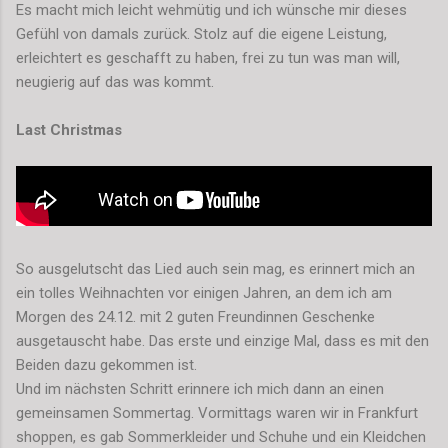
Es macht mich leicht wehmütig und ich wünsche mir dieses
Gefühl von damals zurück. Stolz auf die eigene Leistung,
erleichtert es geschafft zu haben, frei zu tun was man will,
neugierig auf das was kommt.
Last Christmas
So ausgelutscht das Lied auch sein mag, es erinnert mich an
ein tolles Weihnachten vor einigen Jahren, an dem ich am
Morgen des 24.12. mit 2 guten Freundinnen Geschenke
ausgetauscht habe. Das erste und einzige Mal, dass es mit den
Beiden dazu gekommen ist.
Und im nächsten Schritt erinnere ich mich dann an einen
gemeinsamen Sommertag. Vormittags waren wir in Frankfurt
shoppen, es gab Sommerkleider und Schuhe und ein Kleidchen