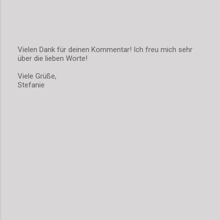
Vielen Dank für deinen Kommentar! Ich freu mich sehr
über die lieben Worte!
K
o
Viele Grüße,
m
Stefanie
m
e
n
t
a
r
v
e
r
ö
f
f
e
n
t
l