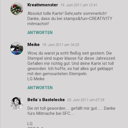
Kreativmonster
19. Juni 2011 um 12:41
K
Absolut tolle Karte! Sehr,sehr sommerlich!
o
Danke, dass du bei stamps&fun=CREATIVITY
m
mitmachst!
m
ANTWORTEN
e
Meike
19. Juni 2011 um 16:20
n
Wow, du warst ja echt fleißig seit gestern. Die
t
Stempel sind super klasse für diese Jahreszeit.
Gefallen mir richtig gut. Und deine Karte ist toll
a
geworden. Ich hoffe, es hat alles gut geklappt
r
mit den gemounteten Stempeln.
LG Meike
e
ANTWORTEN
Bella´s Bastelecke
20. Juni 2011 um 07:29
Die ist toll geworden….. gefällt mir gut……. Danke
fürs Mitmache bei SFC.....
LG