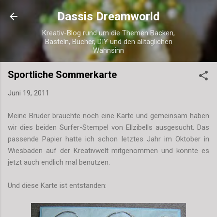
Direkt zum Hauptbereich
Dassis Dreamworld
Kreativ-Blog rund um die Themen Backen,
Basteln, Bücher, DIY und den alltäglichen
Wahnsinn
Sportliche Sommerkarte
Juni 19, 2011
Meine Bruder brauchte noch eine Karte und gemeinsam haben
wir dies beiden Surfer-Stempel von Ellzibells ausgesucht. Das
passende Papier hatte ich schon letztes Jahr im Oktober in
Wiesbaden auf der Kreativwelt mitgenommen und konnte es
jetzt auch endlich mal benutzen.
Und diese Karte ist entstanden: