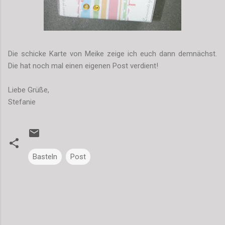
Die schicke Karte von Meike zeige ich euch dann demnächst.
Die hat noch mal einen eigenen Post verdient!
Liebe Grüße,
Stefanie
Basteln
Post
K
o
m
m