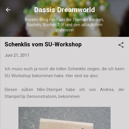
Direkt zum Hauptbereich
Dassis Dreamworld
Kreativ-Blog rund um die Themen Backen,
Basteln, Bücher, DIY und den alltäglichen
Wahnsinn
Schenklis vom SU-Workshop
Juni 21, 2011
Ich muss euch ja noch die tollen Schenklis zeigen, die ich beim
SU-Workshop bekommen habe. Hier sind sie also.
Diesen süßen Mini-Stempel habe ich von Andrea, der
Stampin'Up Demonstratorin, bekommen: