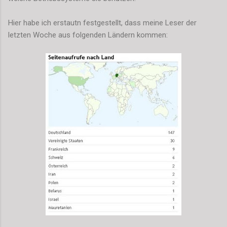
Hier habe ich erstautn festgestellt, dass meine Leser der
letzten Woche aus folgenden Ländern kommen: