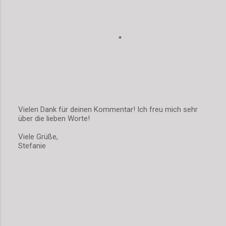
a
r
e
Vielen Dank für deinen Kommentar! Ich freu mich sehr
über die lieben Worte!
K
o
Viele Grüße,
m
Stefanie
m
e
n
t
a
r
v
e
r