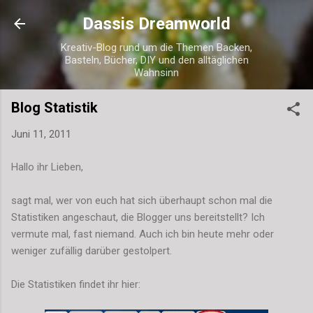
Direkt zum Hauptbereich
Dassis Dreamworld
Kreativ-Blog rund um die Themen Backen,
Basteln, Bücher, DIY und den alltäglichen
Wahnsinn
Blog Statistik
Juni 11, 2011
Hallo ihr Lieben,
sagt mal, wer von euch hat sich überhaupt schon mal die
Statistiken angeschaut, die Blogger uns bereitstellt? Ich
vermute mal, fast niemand. Auch ich bin heute mehr oder
weniger zufällig darüber gestolpert.
Die Statistiken findet ihr hier: