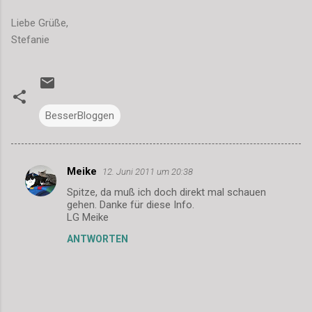
Liebe Grüße,
Stefanie
BesserBloggen
Meike
12. Juni 2011 um 20:38
K
Spitze, da muß ich doch direkt mal schauen
o
gehen. Danke für diese Info.
m
LG Meike
m
ANTWORTEN
e
n
t