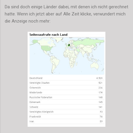
Da sind doch einige Länder dabei, mit denen ich nicht gerechnet
hatte. Wenn ich jetzt aber auf Alle Zeit klicke, verwundert mich
die Anzeige noch mehr: