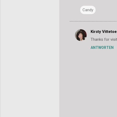
Candy
Kirsty Vittetoe
K
Thanks for visi
o
ANTWORTEN
m
m
e
n
t
a
r
e