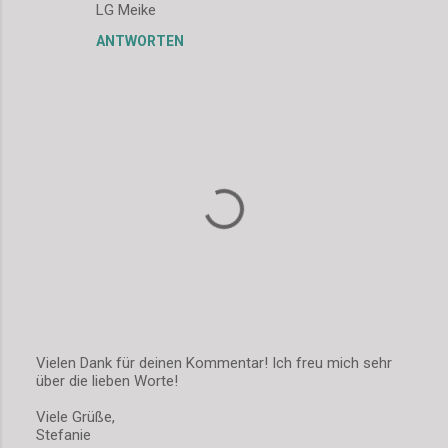
m
LG Meike
m
ANTWORTEN
e
n
t
a
r
e
Vielen Dank für deinen Kommentar! Ich freu mich sehr
über die lieben Worte!
K
o
Viele Grüße,
m
Stefanie
m