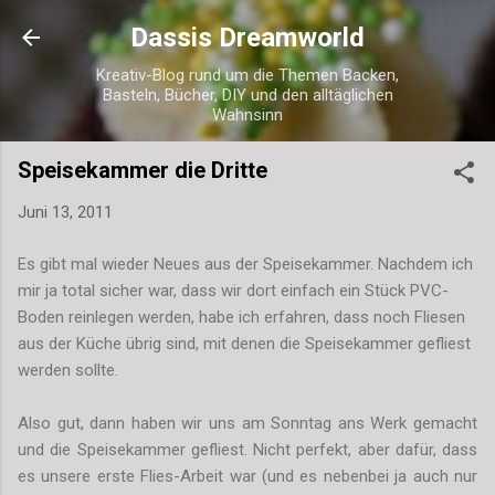
Direkt zum Hauptbereich
Dassis Dreamworld
Kreativ-Blog rund um die Themen Backen,
Basteln, Bücher, DIY und den alltäglichen
Wahnsinn
Speisekammer die Dritte
Juni 13, 2011
Es gibt mal wieder Neues aus der Speisekammer. Nachdem ich
mir ja total sicher war, dass wir dort einfach ein Stück PVC-
Boden reinlegen werden, habe ich erfahren, dass noch Fliesen
aus der Küche übrig sind, mit denen die Speisekammer gefliest
werden sollte.
Also gut, dann haben wir uns am Sonntag ans Werk gemacht
und die Speisekammer gefliest. Nicht perfekt, aber dafür, dass
es unsere erste Flies-Arbeit war (und es nebenbei ja auch nur