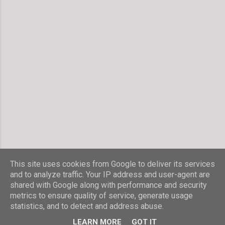
e
n
t
a
r
v
e
r
ö
f
f
e
n
t
l
i
c
h
This site uses cookies from Google to deliver its services
e
and to analyze traffic. Your IP address and user-agent are
n
shared with Google along with performance and security
Powered by Blogger
metrics to ensure quality of service, generate usage
statistics, and to detect and address abuse.
© Stefanie Hombach
LEARN MORE
GOT IT