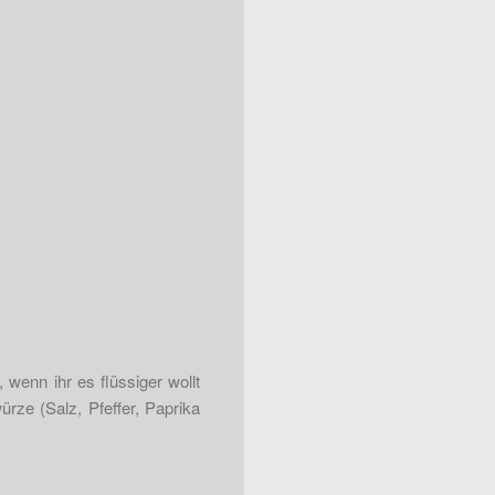
 wenn ihr es flüssiger wollt
ze (Salz, Pfeffer, Paprika