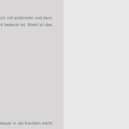
Kurz mit andünsten und dann
bedeckt ist. Meist ist das
ser in die Karotten sticht