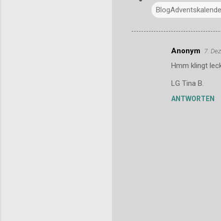
BlogAdventskalende
Anonym
7. De
K
Hmm klingt lec
o
m
LG Tina B.
m
ANTWORTEN
e
n
t
a
r
e