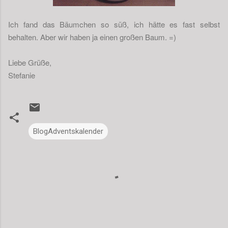
Ich fand das Bäumchen so süß, ich hätte es fast selbst
behalten. Aber wir haben ja einen großen Baum. =)
Liebe Grüße,
Stefanie
BlogAdventskalender
K
o
m
m
e
n