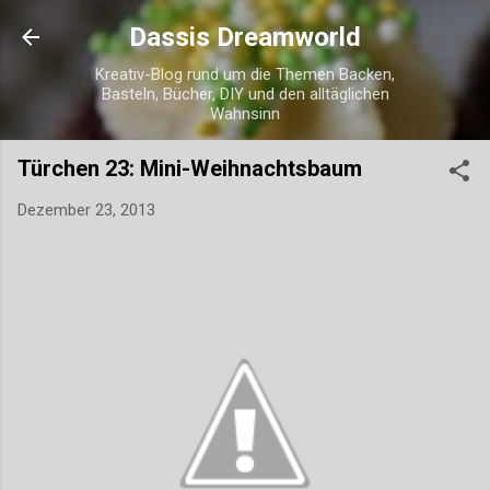
Direkt zum Hauptbereich
Dassis Dreamworld
Kreativ-Blog rund um die Themen Backen,
Basteln, Bücher, DIY und den alltäglichen
Wahnsinn
Türchen 23: Mini-Weihnachtsbaum
Dezember 23, 2013