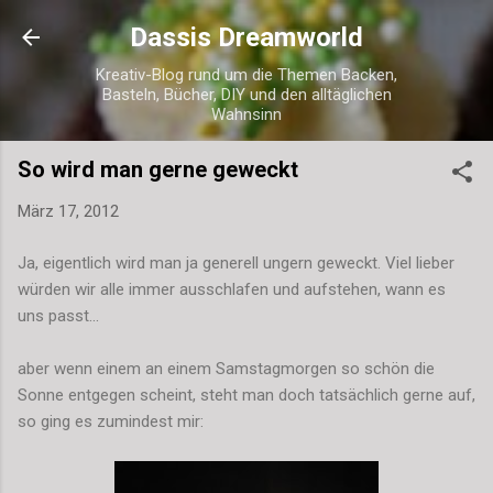
Direkt zum Hauptbereich
Dassis Dreamworld
Kreativ-Blog rund um die Themen Backen,
Basteln, Bücher, DIY und den alltäglichen
Wahnsinn
So wird man gerne geweckt
März 17, 2012
Ja, eigentlich wird man ja generell ungern geweckt. Viel lieber
würden wir alle immer ausschlafen und aufstehen, wann es
uns passt...
aber wenn einem an einem Samstagmorgen so schön die
Sonne entgegen scheint, steht man doch tatsächlich gerne auf,
so ging es zumindest mir: