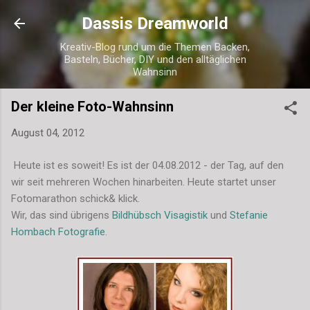
Direkt zum Hauptbereich
Dassis Dreamworld
Kreativ-Blog rund um die Themen Backen,
Basteln, Bücher, DIY und den alltäglichen
Wahnsinn
Der kleine Foto-Wahnsinn
August 04, 2012
Heute ist es soweit! Es ist der 04.08.2012 - der Tag, auf den
wir seit mehreren Wochen hinarbeiten. Heute startet unser
Fotomarathon schick& klick.
Wir, das sind übrigens
Bildhübsch Visagistik
und
Stefanie
Hombach Fotografie
.