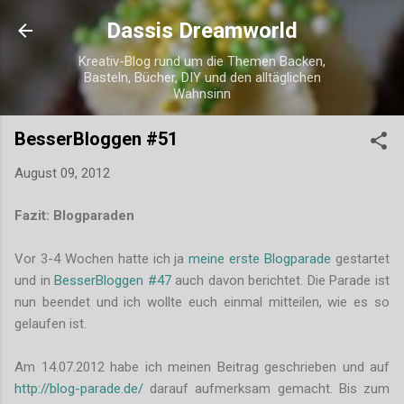
Direkt zum Hauptbereich
Dassis Dreamworld
Kreativ-Blog rund um die Themen Backen,
Basteln, Bücher, DIY und den alltäglichen
Wahnsinn
BesserBloggen #51
August 09, 2012
Fazit: Blogparaden
Vor 3-4 Wochen hatte ich ja
meine erste Blogparade
gestartet
und in
BesserBloggen #47
auch davon berichtet. Die Parade ist
nun beendet und ich wollte euch einmal mitteilen, wie es so
gelaufen ist.
Am 14.07.2012 habe ich meinen Beitrag geschrieben und auf
http://blog-parade.de/
darauf aufmerksam gemacht. Bis zum