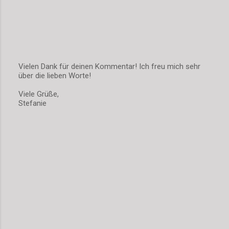
Vielen Dank für deinen Kommentar! Ich freu mich sehr
über die lieben Worte!
K
o
Viele Grüße,
m
Stefanie
m
e
n
t
a
r
v
e
r
ö
f
f
e
n