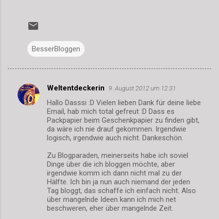
BesserBloggen
Weltentdeckerin
9. August 2012 um 12:31
K
Hallo Dasssi :D Vielen lieben Dank für deine liebe
o
Email, hab mich total gefreut :D Dass es
m
Packpapier beim Geschenkpapier zu finden gibt,
da wäre ich nie drauf gekommen. Irgendwie
m
logisch, irgendwie auch nicht. Dankeschön.
e
Zu Blogparaden, meinerseits habe ich soviel
n
Dinge über die ich bloggen möchte, aber
irgendwie komm ich dann nicht mal zu der
t
Hälfte. Ich bin ja nun auch niemand der jeden
a
Tag bloggt, das schaffe ich einfach nicht. Also
über mangelnde Ideen kann ich mich net
r
beschweren, eher über mangelnde Zeit.
e