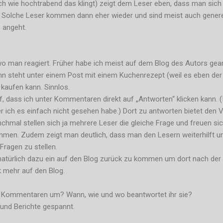
ach wie hochtrabend das klingt) zeigt dem Leser eben, dass man sic
 Solche Leser kommen dann eher wieder und sind meist auch generel
 angeht.
wo man reagiert. Früher habe ich meist auf dem Blog des Autors gean
n steht unter einem Post mit einem Kuchenrezept (weil es eben der 
aufen kann. Sinnlos.
f, dass ich unter Kommentaren direkt auf „Antworten“ klicken kann. (I
r ich es einfach nicht gesehen habe.) Dort zu antworten bietet den Vo
hmal stellen sich ja mehrere Leser die gleiche Frage und freuen sic
men. Zudem zeigt man deutlich, dass man den Lesern weiterhilft und
Fragen zu stellen.
natürlich dazu ein auf den Blog zurück zu kommen um dort nach der
k mehr auf den Blog.
nd Kommentaren um? Wann, wie und wo beantwortet ihr sie?
 und Berichte gespannt.