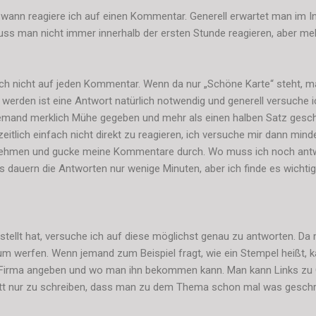
e, wann reagiere ich auf einen Kommentar. Generell erwartet man im In
ss man nicht immer innerhalb der ersten Stunde reagieren, aber meh
ch nicht auf jeden Kommentar. Wenn da nur „Schöne Karte“ steht, m
 werden ist eine Antwort natürlich notwendig und generell versuche
jemand merklich Mühe gegeben und mehr als einen halben Satz gesch
itlich einfach nicht direkt zu reagieren, ich versuche mir dann mi
 nehmen und gucke meine Kommentare durch. Wo muss ich noch ant
 dauern die Antworten nur wenige Minuten, aber ich finde es wichtig
tellt hat, versuche ich auf diese möglichst genau zu antworten. Da
um werfen. Wenn jemand zum Beispiel fragt, wie ein Stempel heißt
 Firma angeben und wo man ihn bekommen kann. Man kann Links zu O
att nur zu schreiben, dass man zu dem Thema schon mal was geschri