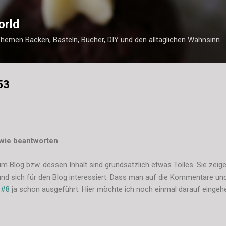
Direkt zum Hauptbereich
orld
Themen Backen, Basteln, Bücher, DIY und den alltäglichen Wahnsinn
53
wie beantworten
Blog bzw. dessen Inhalt sind grundsätzlich etwas Tolles. Sie zeig
nd sich für den Blog interessiert. Dass man auf die Kommentare und 
 #8
ja schon ausgeführt. Hier möchte ich noch einmal darauf einge