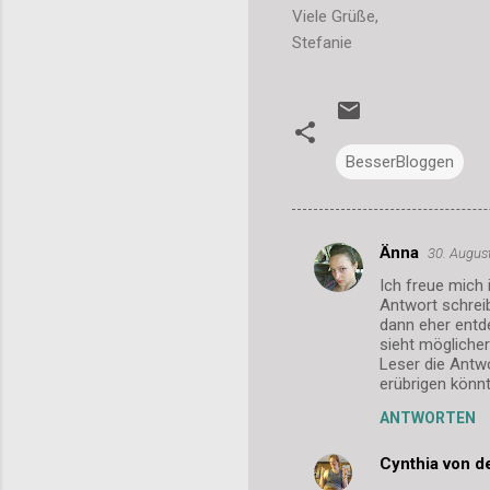
Viele Grüße,
Stefanie
BesserBloggen
Änna
30. Augus
K
Ich freue mich
o
Antwort schreib
m
dann eher entd
sieht möglicher
m
Leser die Antw
erübrigen könnt
e
n
ANTWORTEN
t
Cynthia von 
a