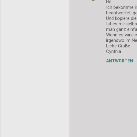
Hi!
r
Ich bekomme im
beantwortet, g
e
Und kopiere di
Ist es mir selb
man ganz einfa
Wenn es wirkli
irgendwo im Net
Liebe Grüße
Cynthia
ANTWORTEN