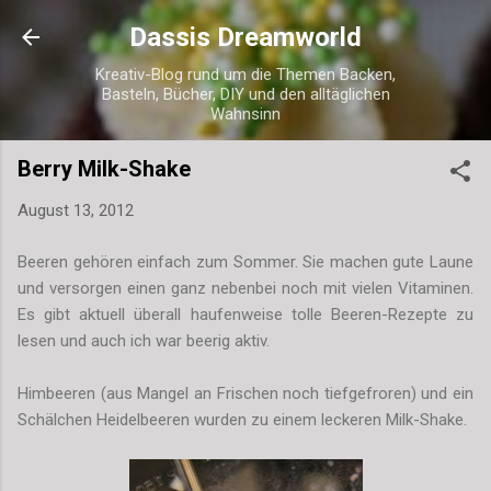
Direkt zum Hauptbereich
Dassis Dreamworld
Kreativ-Blog rund um die Themen Backen,
Basteln, Bücher, DIY und den alltäglichen
Wahnsinn
Berry Milk-Shake
August 13, 2012
Beeren gehören einfach zum Sommer. Sie machen gute Laune
und versorgen einen ganz nebenbei noch mit vielen Vitaminen.
Es gibt aktuell überall haufenweise tolle Beeren-Rezepte zu
lesen und auch ich war beerig aktiv.
Himbeeren (aus Mangel an Frischen noch tiefgefroren) und ein
Schälchen Heidelbeeren wurden zu einem leckeren Milk-Shake.