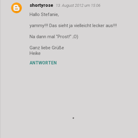
shortyrose
13. August 2012 um 15:06
K
Hallo Stefanie,
o
m
yammy!!! Das sieht ja vielleicht lecker aus!!!
m
Na dann mal "Prost!" ;O)
e
Ganz liebe Grüße
n
Heike
t
ANTWORTEN
a
r
e