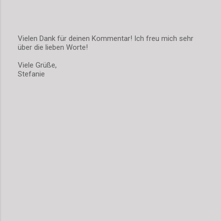
Vielen Dank für deinen Kommentar! Ich freu mich sehr
über die lieben Worte!
K
o
Viele Grüße,
m
Stefanie
m
e
n
t
a
r
v
e
r
ö
f
f
e
n
t
l
i