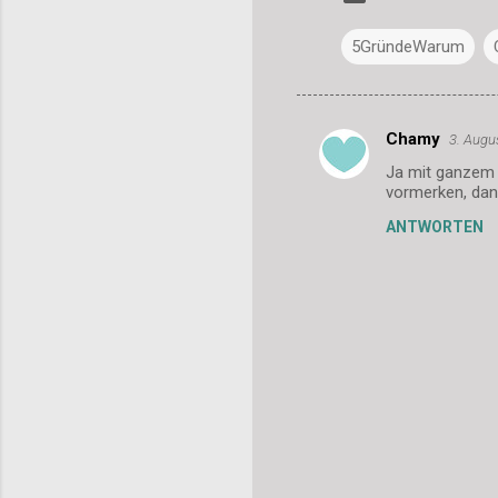
5GründeWarum
Chamy
3. Augu
K
Ja mit ganzem F
o
vormerken, dank
m
ANTWORTEN
m
e
n
t
a
r
e