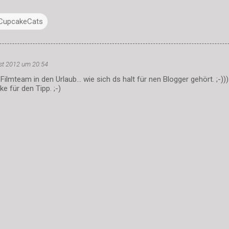
CupcakeCats
st 2012 um 20:54
ilmteam in den Urlaub... wie sich ds halt für nen Blogger gehört. ;-))
e für den Tipp. ;-)