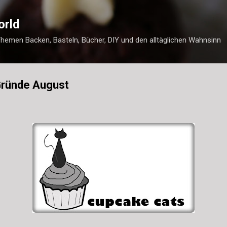
Direkt zum Hauptbereich
orld
Themen Backen, Basteln, Bücher, DIY und den alltäglichen Wahnsinn
Gründe August