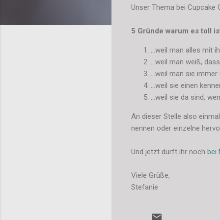
Unser Thema bei Cupcake Ca
5 Gründe warum es toll is
...weil man alles mit i
...weil man weiß, dass
...weil man sie imme
...weil sie einen ken
...weil sie da sind, 
An dieser Stelle also einm
nennen oder einzelne hervor
Und jetzt dürft ihr noch
bei
Viele Grüße,
Stefanie