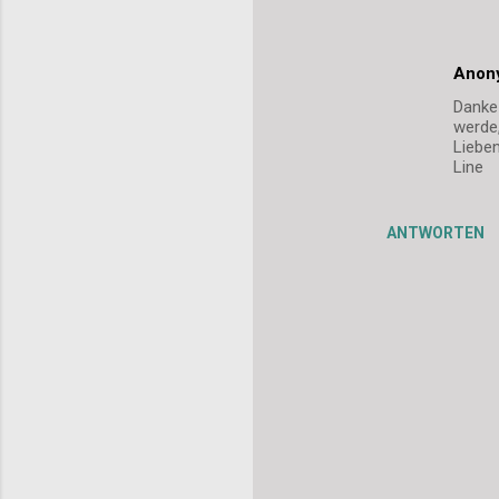
e
Anon
Danke!
werde,
Lieben
Line
ANTWORTEN