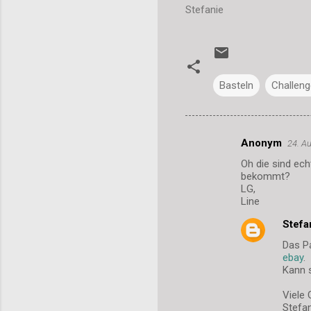
Stefanie
Basteln
Challeng
Anonym
24. A
K
Oh die sind ech
o
bekommt?
m
LG,
Line
m
Stefa
e
Das Pa
n
ebay
.
t
Kann s
a
Viele 
r
Stefa