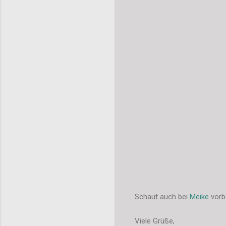
Schaut auch bei
Meike
vorb
Viele Grüße,