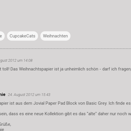
e
CupcakeCats
Weihnachten
ugust 2012 um 14:08
t toll! Das Weihnachtspapier ist ja unheimlich schön - darf ich frag
nie
24. August 2012 um 15:43
pier ist aus dem Jovial Paper Pad Block von Basic Grey. Ich finde es 
ein, dass es eine neue Kollektion gibt es das "alte" daher nur noch w
Grüße,
nie