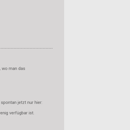
en, wo man das
spontan jetzt nur hier:
enig verfügbar ist.