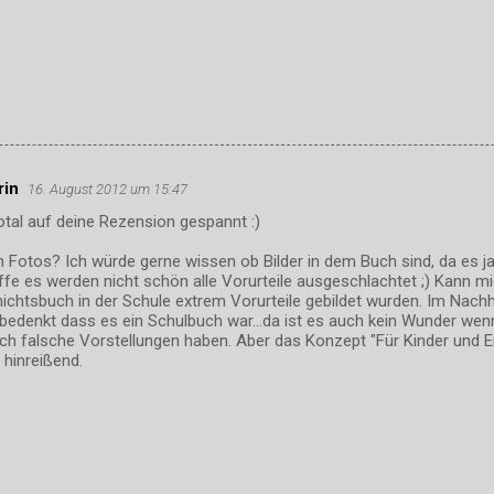
rin
16. August 2012 um 15:47
otal auf deine Rezension gespannt :)
Fotos? Ich würde gerne wissen ob Bilder in dem Buch sind, da es ja
offe es werden nicht schön alle Vorurteile ausgeschlachtet ;) Kann mi
chtsbuch in der Schule extrem Vorurteile gebildet wurden. Im Nachh
bedenkt dass es ein Schulbuch war...da ist es auch kein Wunder wen
ch falsche Vorstellungen haben. Aber das Konzept "Für Kinder und E
hinreißend.