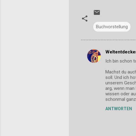
Buchvorstellung
Weltentdecke
K
Ich bin schon t
o
m
Machst du auch 
soll. Und ich h
m
unserem Geschi
arg, wenn man 
e
wissen oder au
n
schonmal ganz 
t
ANTWORTEN
a
r
e