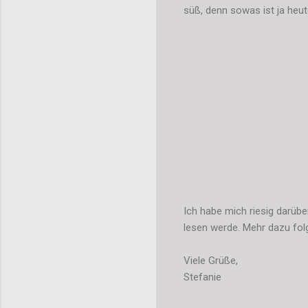
süß, denn sowas ist ja heut
Ich habe mich riesig darübe
lesen werde. Mehr dazu fol
Viele Grüße,
Stefanie