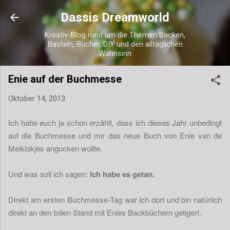
Direkt zum Hauptbereich
Dassis Dreamworld
Kreativ-Blog rund um die Themen Backen,
Basteln, Bücher, DIY und den alltäglichen
Wahnsinn
Enie auf der Buchmesse
Oktober 14, 2013
Ich hatte euch ja schon erzählt, dass ich dieses Jahr unbedingt
auf die Buchmesse und mir das neue Buch von Enie van de
Meiklokjes angucken wollte.
Und was soll ich sagen:
Ich habe es getan.
Direkt am ersten Buchmesse-Tag war ich dort und bin natürlich
direkt an den tollen Stand mit Enies Backbüchern getigert.