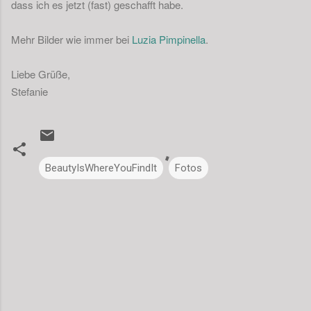
dass ich es jetzt (fast) geschafft habe.
Mehr Bilder wie immer bei
Luzia Pimpinella
.
Liebe Grüße,
Stefanie
BeautyIsWhereYouFindIt
Fotos
K
o
m
m
e
n