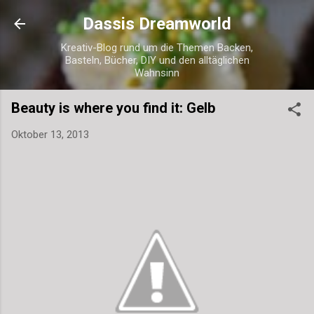
Direkt zum Hauptbereich
Dassis Dreamworld
Kreativ-Blog rund um die Themen Backen,
Basteln, Bücher, DIY und den alltäglichen
Wahnsinn
Beauty is where you find it: Gelb
Oktober 13, 2013