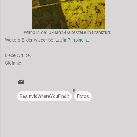
Wand in der U-Bahn-Haltestelle in Frankfurt...
Weitere Bilder wieder bei
Luzia Pimpinella
.
Liebe Grüße,
Stefanie
BeautyIsWhereYouFindIt
Fotos
K
o
m